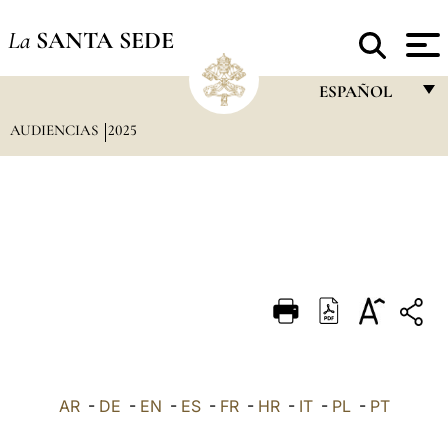
La
SANTA SEDE
ESPAÑOL
AUDIENCIAS
2025
FRANÇAIS
ENGLISH
ITALIANO
PORTUGUÊS
ESPAÑOL
DEUTSCH
POLSKI
العربيّة
AR
-
DE
-
EN
-
ES
-
FR
-
HR
-
IT
-
PL
-
PT
中文