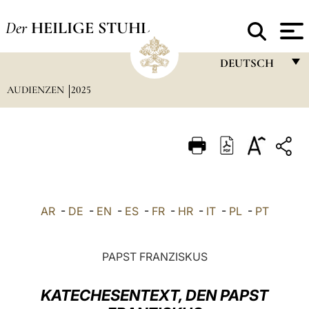
Der
HEILIGE STUHL
DEUTSCH
AUDIENZEN
2025
FRANÇAIS
ENGLISH
ITALIANO
PORTUGUÊS
ESPAÑOL
AR
-
DE
-
EN
-
ES
-
FR
-
HR
-
IT
-
PL
-
PT
DEUTSCH
POLSKI
PAPST FRANZISKUS
العربيّة
KATECHESENTEXT, DEN PAPST
中文