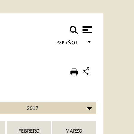
ESPAÑOL
FRANÇAIS
ENGLISH
ITALIANO
PORTUGUÊS
ESPAÑOL
2017
DEUTSCH
POLSKI
FEBRERO
MARZO