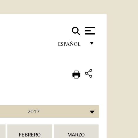
ESPAÑOL
FRANÇAIS
ENGLISH
ITALIANO
PORTUGUÊS
ESPAÑOL
2017
DEUTSCH
POLSKI
FEBRERO
MARZO