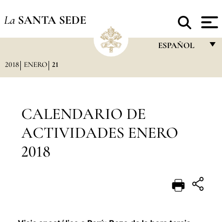
La
SANTA SEDE
ESPAÑOL
2018
ENERO
21
FRANÇAIS
ENGLISH
ITALIANO
CALENDARIO DE
PORTUGUÊS
ACTIVIDADES ENERO
ESPAÑOL
2018
DEUTSCH
POLSKI
العربيّة
中文