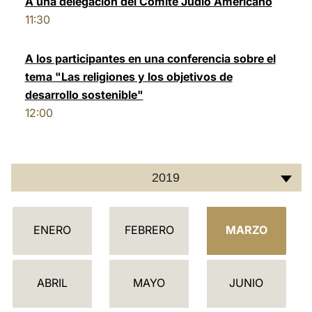
A una delegación del Comité Judío Americano
11:30
LATINE
A los participantes en una conferencia sobre el
tema "Las religiones y los objetivos de
desarrollo sostenible"
12:00
2019
C
ENERO
FEBRERO
MARZO
A
L
E
ABRIL
MAYO
JUNIO
N