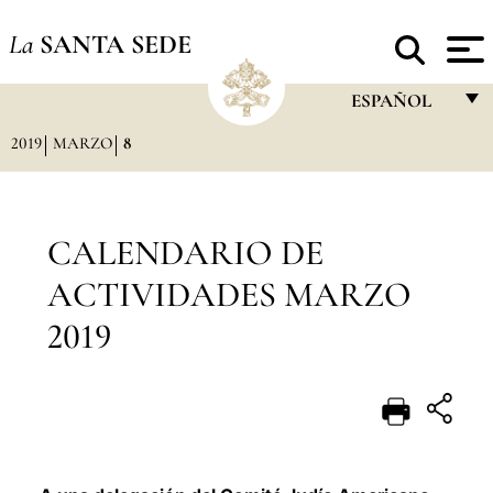
La
SANTA SEDE
ESPAÑOL
2019
MARZO
8
FRANÇAIS
ENGLISH
ITALIANO
CALENDARIO DE
PORTUGUÊS
ACTIVIDADES MARZO
ESPAÑOL
2019
DEUTSCH
POLSKI
العربيّة
中文