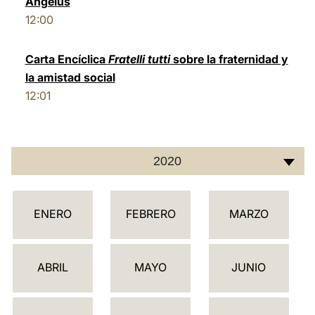
Ángelus
12:00
LATINE
Carta Encíclica
Fratelli tutti
sobre la fraternidad y
la amistad social
12:01
2020
C
ENERO
FEBRERO
MARZO
A
L
E
ABRIL
MAYO
JUNIO
N
D