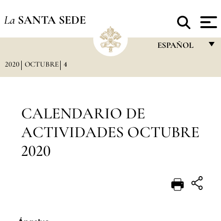
La
SANTA SEDE
ESPAÑOL
2020
OCTUBRE
4
FRANÇAIS
ENGLISH
ITALIANO
CALENDARIO DE
PORTUGUÊS
ACTIVIDADES OCTUBRE
ESPAÑOL
2020
DEUTSCH
POLSKI
العربيّة
中文