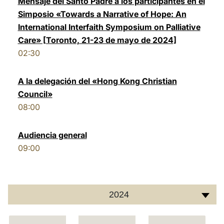
Mensaje del Santo Padre a los participantes en el
Simposio «Towards a Narrative of Hope: An
LATINE
International Interfaith Symposium on Palliative
Care» [Toronto, 21-23 de mayo de 2024]
02:30
A la delegación del «Hong Kong Christian
Council»
08:00
Audiencia general
09:00
2024
C