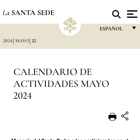
La
SANTA SEDE
ESPAÑOL
2024
MAYO
22
FRANÇAIS
ENGLISH
ITALIANO
CALENDARIO DE
PORTUGUÊS
ACTIVIDADES MAYO
ESPAÑOL
2024
DEUTSCH
POLSKI
العربيّة
中文