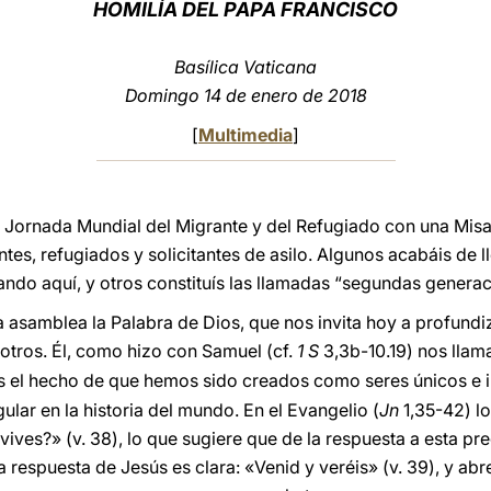
HOMILÍA DEL PAPA FRANCISCO
Basílica Vaticana
Domingo 14 de enero de 2018
[
Multimedia
]
a Jornada Mundial del Migrante y del Refugiado con una Misa 
s, refugiados y solicitantes de asilo. Algunos acabáis de lleg
ndo aquí, y otros constituís las llamadas “segundas generac
 asamblea la Palabra de Dios, que nos invita hoy a profundiz
otros. Él, como hizo con Samuel (cf.
1 S
3,3b-10.19) nos lla
el hecho de que hemos sido creados como seres únicos e irr
ular en la historia del mundo. En el Evangelio (
Jn
1,35-42) lo
ives?» (v. 38), lo que sugiere que de la respuesta a esta pr
 respuesta de Jesús es clara: «Venid y veréis» (v. 39), y ab