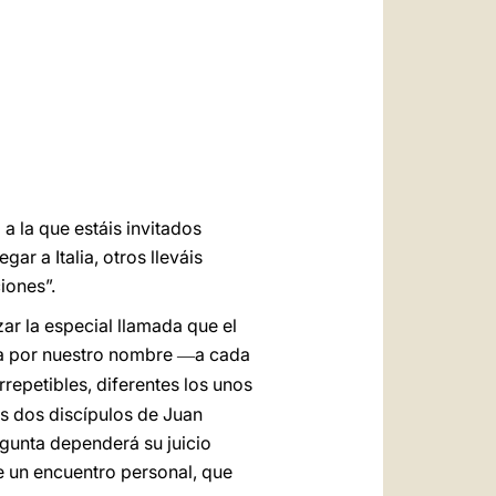
العربيّة
中文
LATINE
a la que estáis invitados
ar a Italia, otros lleváis
iones”.
ar la especial llamada que el
ma por nuestro nombre
a cada
—
epetibles, diferentes los unos
s dos discípulos de Juan
egunta dependerá su juicio
re un encuentro personal, que