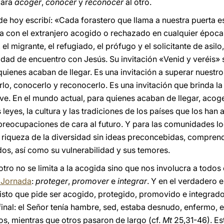
para
acoger
,
conocer
y
reconocer
al otro.
e hoy escribí: «Cada forastero que llama a nuestra puerta 
ca con el extranjero acogido o rechazado en cualquier época d
 el migrante, el refugiado, el prófugo y el solicitante de asil
idad de encuentro con Jesús. Su invitación «Venid y veréis» 
uienes acaban de llegar. Es una invitación a superar nuestro
lo, conocerlo y reconocerlo. Es una invitación que brinda la
ve. En el mundo actual, para quienes acaban de llegar, acog
 leyes, la cultura y las tradiciones de los países que los han
reocupaciones de cara al futuro. Y para las comunidades lo
a riqueza de la diversidad sin ideas preconcebidas, comprend
dos, así como su vulnerabilidad y sus temores.
tro no se limita a la acogida sino que nos involucra a todos 
 Jornada
:
proteger
,
promover
e
integrar
. Y en el verdadero 
sto que pide ser acogido, protegido, promovido e integrad
final: el Señor tenía hambre, sed, estaba desnudo, enfermo, e
nos, mientras que otros pasaron de largo (cf.
Mt
25,31-46). Es