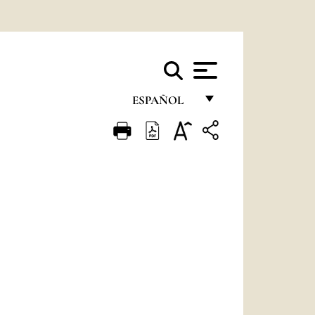
ESPAÑOL
FRANÇAIS
ENGLISH
ITALIANO
PORTUGUÊS
ESPAÑOL
DEUTSCH
POLSKI