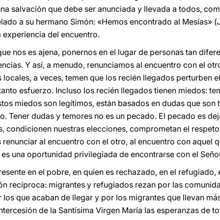
 una salvación que debe ser anunciada y llevada a todos, co
elado a su hermano Simón: «Hemos encontrado al Mesías» (
a experiencia del encuentro.
a que nos es ajena, ponernos en el lugar de personas tan dif
ncias. Y así, a menudo, renunciamos al encuentro con el otr
ocales, a veces, temen que los recién llegados perturben e
anto esfuerzo. Incluso los recién llegados tienen miedos: teme
 Estos miedos son legítimos, están basados ​​en dudas que so
o. Tener dudas y temores no es un pecado. El pecado es dej
, condicionen nuestras elecciones, comprometan el respeto 
 renunciar al encuentro con el otro, al encuentro con aquel q
d es una oportunidad privilegiada de encontrarse con el Señor
sente en el pobre, en quien es rechazado, en el refugiado, en
ión recíproca: migrantes y refugiados rezan por las comunida
los que acaban de llegar y por los migrantes que llevan más
ercesión de la Santísima Virgen María las esperanzas de to