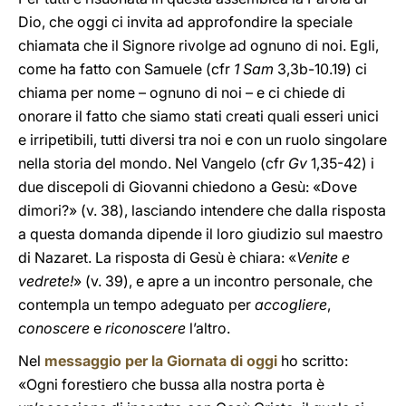
Dio, che oggi ci invita ad approfondire la speciale
chiamata che il Signore rivolge ad ognuno di noi. Egli,
come ha fatto con Samuele (cfr
1 Sam
3,3b-10.19) ci
chiama per nome – ognuno di noi – e ci chiede di
onorare il fatto che siamo stati creati quali esseri unici
e irripetibili, tutti diversi tra noi e con un ruolo singolare
nella storia del mondo. Nel Vangelo (cfr
Gv
1,35-42) i
due discepoli di Giovanni chiedono a Gesù: «Dove
dimori?» (v. 38), lasciando intendere che dalla risposta
a questa domanda dipende il loro giudizio sul maestro
di Nazaret. La risposta di Gesù è chiara: «
Venite e
vedrete!
» (v. 39), e apre a un incontro personale, che
contempla un tempo adeguato per
accogliere
,
conoscere
e
riconoscere
l’altro.
Nel
messaggio per la Giornata di oggi
ho scritto:
«Ogni forestiero che bussa alla nostra porta è