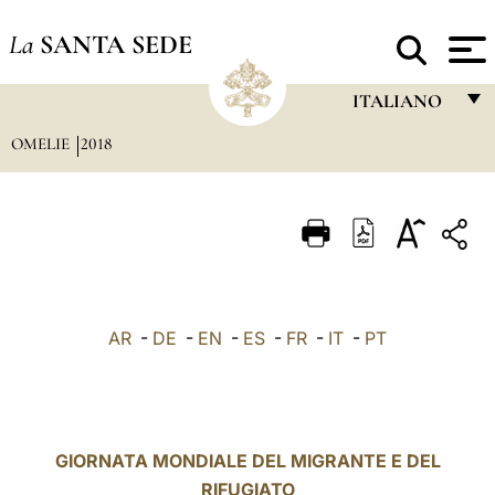
La
SANTA SEDE
ITALIANO
OMELIE
2018
FRANÇAIS
ENGLISH
ITALIANO
PORTUGUÊS
ESPAÑOL
AR
-
DE
-
EN
-
ES
-
FR
-
IT
-
PT
DEUTSCH
POLSKI
العربيّة
GIORNATA MONDIALE DEL MIGRANTE E DEL
RIFUGIATO
中文