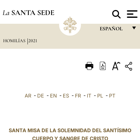
La
SANTA SEDE
ESPAÑOL
HOMILÍAS
2021
FRANÇAIS
ENGLISH
ITALIANO
PORTUGUÊS
ESPAÑOL
AR
-
DE
-
EN
-
ES
-
FR
-
IT
-
PL
-
PT
DEUTSCH
POLSKI
العربيّة
SANTA MISA DE LA SOLEMNIDAD DEL SANTÍSIMO
CUERPO Y SANGRE DE CRISTO
中文