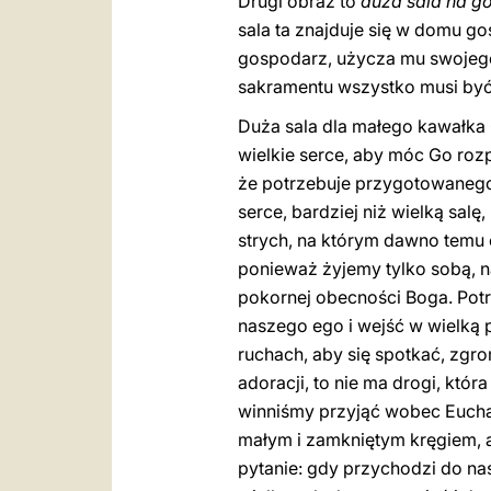
Drugi obraz to
duża sala na g
sala ta znajduje się w domu go
gospodarz, użycza mu swojego 
sakramentu wszystko musi być w
Duża sala dla małego kawałka C
wielkie serce, aby móc Go rozp
że potrzebuje przygotowanego
serce, bardziej niż wielką sal
strych, na którym dawno temu o
ponieważ żyjemy tylko sobą, n
pokornej obecności Boga. Potr
naszego ego i wejść w wielką p
ruchach, aby się spotkać, zgro
adoracji, to nie ma drogi, któr
winniśmy przyjąć wobec Euchary
małym i zamkniętym kręgiem, 
pytanie: gdy przychodzi do nas 