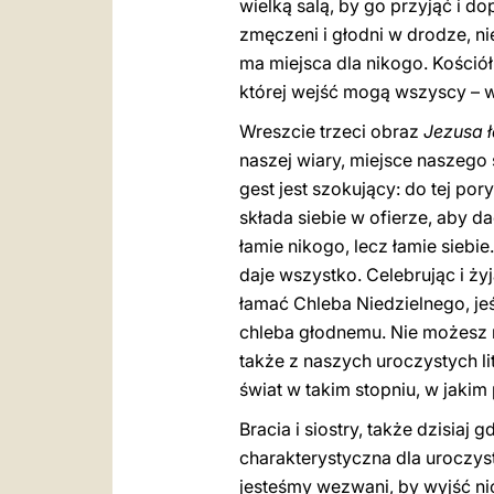
wielką salą, by go przyjąć i d
zmęczeni i głodni w drodze, n
ma miejsca dla nikogo. Kościół
której wejść mogą wszyscy – ws
Wreszcie trzeci obraz
Jezusa 
naszej wiary, miejsce naszego 
gest jest szokujący: do tej por
składa siebie w ofierze, aby d
łamie nikogo, lecz łamie siebie.
daje wszystko. Celebrując i ż
łamać Chleba Niedzielnego, jeś
chleba głodnemu. Nie możesz mi
także z naszych uroczystych li
świat w takim stopniu, w jaki
Bracia i siostry, także dzisi
charakterystyczna dla uroczys
jesteśmy wezwani, by wyjść n