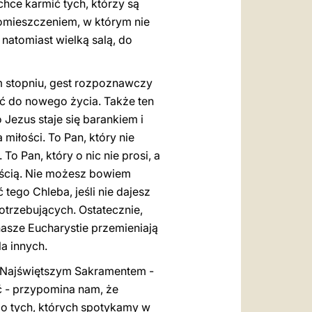
chce karmić tych, którzy są
pomieszczeniem, w którym nie
 natomiast wielką salą, do
m stopniu, gest rozpoznawczy
ić do nowego życia. Także ten
 Jezus staje się barankiem i
miłości. To Pan, który nie
 To Pan, który o nic nie prosi, a
łością. Nie możesz bowiem
tego Chleba, jeśli nie dajesz
potrzebujących. Ostatecznie,
 nasze Eucharystie przemieniają
a innych.
z Najświętszym Sakramentem -
ć - przypomina nam, że
do tych, których spotykamy w