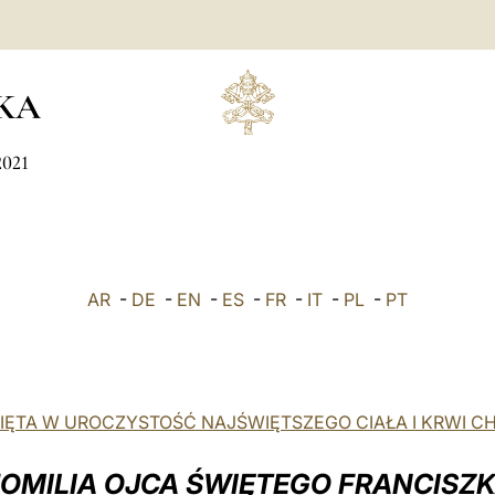
KA
2021
AR
-
DE
-
EN
-
ES
-
FR
-
IT
-
PL
-
PT
IĘTA W UROCZYSTOŚĆ NAJŚWIĘTSZEGO CIAŁA I KRWI C
OMILIA OJCA ŚWIĘTEGO FRANCISZ