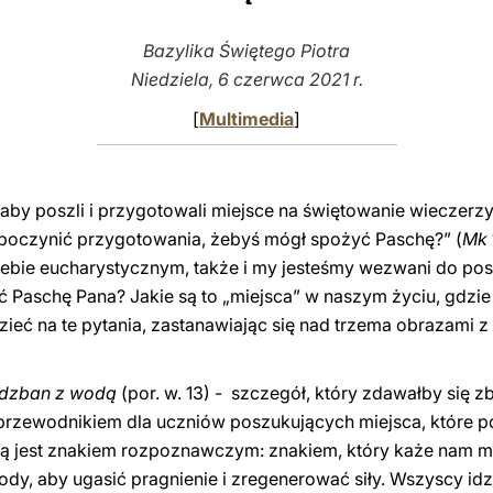
Bazylika Świętego Piotra
Niedziela, 6 czerwca 2021 r.
[
Multimedia
]
by poszli i przygotowali miejsce na świętowanie wieczerzy p
 poczynić przygotowania, żebyś mógł spożyć Paschę?” (
Mk
bie eucharystycznym, także i my jesteśmy wezwani do post
Paschę Pana? Jakie są to „miejsca” w naszym życiu, gdzie
eć na te pytania, zastanawiając się nad trzema obrazami z 
 dzban z wodą
(por. w. 13) - szczegół, który zdawałby się z
przewodnikiem dla uczniów poszukujących miejsca, które p
ą jest znakiem rozpoznawczym: znakiem, który każe nam my
dy, aby ugasić pragnienie i zregenerować siły. Wszyscy i