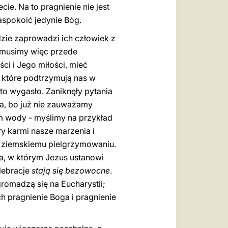
ie. Na to pragnienie nie jest
aspokoić jedynie Bóg.
zie zaprowadzi ich człowiek z
 musimy więc przede
i i Jego miłości, mieć
 które podtrzymują nas w
to wygasło. Zaniknęły pytania
ga, bo już nie zauważamy
em wody - myślimy na przykład
ry karmi nasze marzenia i
mu ziemskiemu pielgrzymowaniu.
a, w którym Jezus ustanowi
elebracje
stają się bezowocne
.
romadzą się na Eucharystii;
h pragnienie Boga i pragnienie