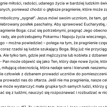
nie miłości, radości, udanego życia w bardziej ludzkim świec
nych, ponieważ chodzi o głębsze pragnienie, które może z
ymboliczny „sygnał”. Jezus mówi swoim uczniom, że tam, gd
ebrowany posiłek paschalny. Aby sprawować Eucharystię,
gnienie Boga: czuć się potrzebnymi, pragnąć Jego obecnośc
rady, ale potrzebujemy Pokarmu i Napoju życia wiecznego,
ego – można powiedzieć – polega na tym, że pragnienie częs
 coraz rzadsi są ludzie szukający Boga. Bóg już nie przycią
. Ale tylko tam, gdzie jest mężczyzna lub kobieta z dzban
 - Pan może objawić się jako Ten, który daje nowe życie, któ
, miłującą obecnością, która nadaje sens i kierunek nasze
śnie człowiek z dzbanem prowadzi uczniów do pomieszczeni
a prowadzi nas do ołtarza. Jeśli nie ma pragnienia, nasze c
ie może wystarczyć mała grupka tych samych ludzi, którzy g
ać się z ludźmi, nauczyć się rozpoznawać i rozbudzać w nic