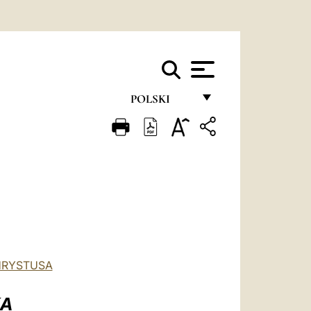
POLSKI
FRANÇAIS
ENGLISH
ITALIANO
PORTUGUÊS
ESPAÑOL
DEUTSCH
HRYSTUSA
POLSKI
KA