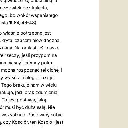
żyją wieczerzę paschalną, a
o człowiek bez imienia,
szego, bo wokół wspaniałego
usta 1964, 46-48).
o właśnie potrzebne jest
 ukryta, czasem niewidoczna,
nana. Natomiast jeśli nasze
re rzeczy; jeśli przypomina
na ciasny i ciemny pokój,
można rozpoznać tej cichej i
my wyjść z małego pokoju
! Tego brakuje nam w wielu
kuje, jeśli brak zdumienia i
 To jest postawa, jaką
ół musi być dużą salą. Nie
ą wszystkich. Postawmy sobie
czy Kościół, ten Kościół, jest