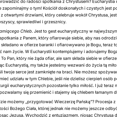
oprowadzić do radości spotkania z Chrystusem? Eucharystia 
ie zapominajmy o tym! Kościół doskonałych i czystych jest 
 z otwartymi drzwiami, który celebruje wokół Chrystusa, jest
zyscy, sprawiedliwi i grzesznicy.
łamiącego Chleb
. Jest to gest eucharystyczny w najwyższy
spotkania z Panem, który ofiarowuje siebie, aby nas odrodz
y składano w ofierze baranki i ofiarowywano je Bogu, teraz to
ać nam życie. W Eucharystii kontemplujemy i adorujemy Boga 
 To Pan, który nie żąda ofiar, ale sam składa siebie w ofierze.
yjąc Eucharystią, my także jesteśmy wezwani do życia tą mi
li twoje serce jest zamknięte na braci. Nie możesz spożywać 
eć udziału w tym Chlebie, jeśli nie dzielisz cierpień osób 
turgii eucharystycznych pozostanie tylko miłość. I już teraz
m pozwalamy się przemienić i stajemy się chlebem łamanym dl
aj gdzie możemy „przygotować Wieczerzę Pańską”? Procesja 
tości Bożego Ciała, której jednak nie możemy jeszcze odby
iosąc Jezusa. Wychodzić z entuzjazmem, niosąc Chrystusa 