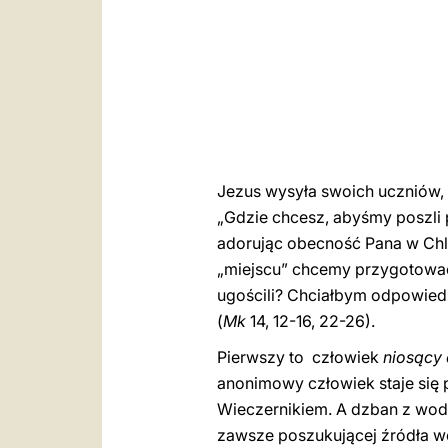
Jezus wysyła swoich uczniów, a
„Gdzie chcesz, abyśmy poszli
adorując obecność Pana w Chle
„miejscu” chcemy przygotować 
ugościli? Chciałbym odpowiedzi
(
Mk
14, 12-16, 22-26).
Pierwszy to człowiek
niosący
anonimowy człowiek staje się 
Wieczernikiem. A dzban z wod
zawsze poszukującej źródła wo