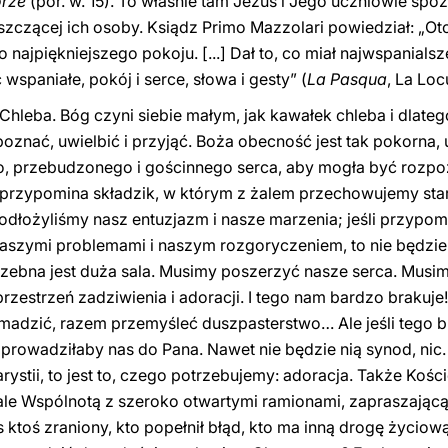
órze
(por. w. 15). To właśnie tam Jezus i Jego uczniowie spo
szczącej ich osoby. Ksiądz Primo Mazzolari powiedział: „Ot
najpiękniejszego pokoju. [...] Dał to, co miał najwspanial
spaniałe, pokój i serce, słowa i gesty” (
La Pasqua
, La Loc
hleba. Bóg czyni siebie małym, jak kawałek chleba i dlateg
oznać, uwielbić i przyjąć. Boża obecność jest tak pokorna,
, przebudzonego i gościnnego serca, aby mogła być rozpoz
ę, przypomina składzik, w którym z żalem przechowujemy sta
dłożyliśmy nasz entuzjazm i nasze marzenia; jeśli przypomi
aszymi problemami i naszym rozgoryczeniem, to nie będzie 
zebna jest duża sala. Musimy poszerzyć nasze serca. Musi
rzestrzeń zadziwienia i adoracji. I tego nam bardzo brakuje
madzić, razem przemyśleć duszpasterstwo… Ale jeśli tego bra
a prowadziłaby nas do Pana. Nawet nie będzie nią synod, nic.
stii, to jest to, czego potrzebujemy: adoracja. Także Kości
ale Wspólnotą z szeroko otwartymi ramionami, zapraszając
ktoś zraniony, kto popełnił błąd, kto ma inną drogę życiową, 