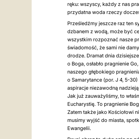
ręku: wszyscy, każdy z nas prag
przydatna woda rzeczy doczes
Prześledźmy jeszcze raz ten s
dzbanem z wodą, może być cel
wszystkim rozpoznać nasze pra
świadomość, że sami nie damy 
drodze. Dramat dnia dzisiejsz
o Boga, osłabło pragnienie Go,
naszego głębokiego pragnienia
o Samarytance (por. J 4, 5-30)
aspiracje niezawodną nadzieją
Jak już zauważyliśmy, to wła
Eucharystię. To pragnienie Bog
Zatem także jako Kościołowi n
musimy wyjść do miasta, spotk
Ewangelii.