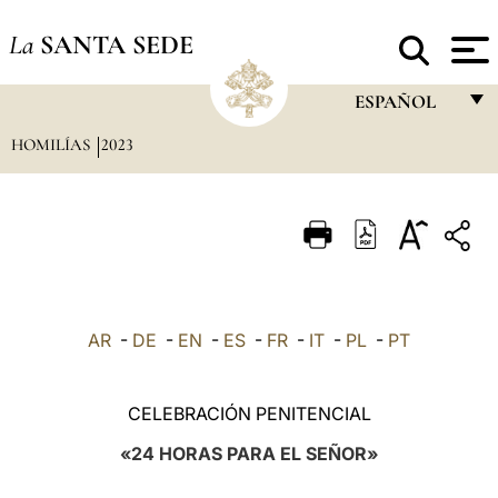
La
SANTA SEDE
ESPAÑOL
HOMILÍAS
2023
FRANÇAIS
ENGLISH
ITALIANO
PORTUGUÊS
ESPAÑOL
AR
-
DE
-
EN
-
ES
-
FR
-
IT
-
PL
-
PT
DEUTSCH
POLSKI
CELEBRACIÓN PENITENCIAL
العربيّة
«24 HORAS PARA EL SEÑOR»
中文