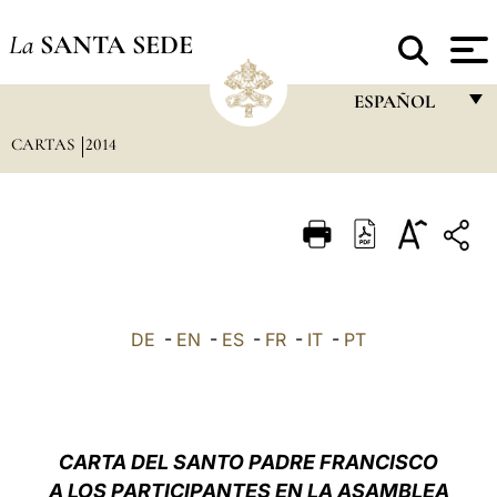
La
SANTA SEDE
ESPAÑOL
CARTAS
2014
FRANÇAIS
ENGLISH
ITALIANO
PORTUGUÊS
ESPAÑOL
DE
-
EN
-
ES
-
FR
-
IT
-
PT
DEUTSCH
POLSKI
العربيّة
CARTA
DEL SANTO PADRE FRANCISCO
A LOS PARTICIPANTES EN LA ASAMBLEA
中文