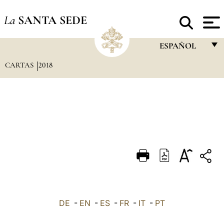
La
SANTA SEDE
ESPAÑOL
CARTAS
2018
FRANÇAIS
ENGLISH
ITALIANO
PORTUGUÊS
ESPAÑOL
DEUTSCH
POLSKI
العربيّة
DE
-
EN
-
ES
-
FR
-
IT
-
PT
中文