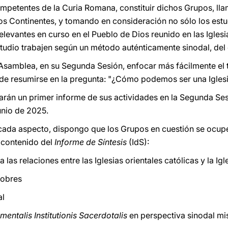
mpetentes de la Curia Romana, constituir dichos Grupos, llam
os Continentes, y tomando en consideración no sólo los estud
levantes en curso en el Pueblo de Dios reunido en las Iglesi
udio trabajen según un método auténticamente sinodal, del 
a Asamblea, en su Segunda Sesión, enfocar más fácilmente el 
e resumirse en la pregunta: "¿Cómo podemos ser una Iglesia
rán un primer informe de sus actividades en la Segunda Sesió
unio de 2025.
da aspecto, dispongo que los Grupos en cuestión se ocupen
l contenido del
Informe de Síntesis
(IdS):
las relaciones entre las Iglesias orientales católicas y la Igle
pobres
al
entalis Institutionis Sacerdotalis
en perspectiva sinodal mi