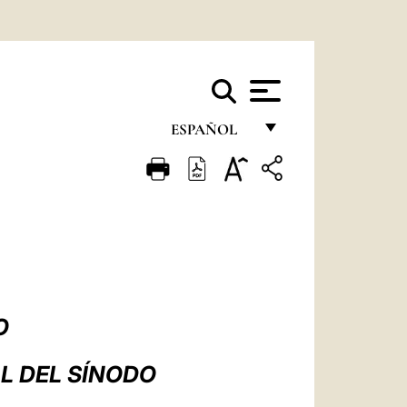
ESPAÑOL
FRANÇAIS
ENGLISH
ITALIANO
PORTUGUÊS
ESPAÑOL
O
DEUTSCH
L DEL SÍNODO
POLSKI