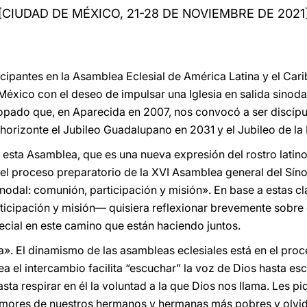
[CIUDAD DE MÉXICO, 21-28 DE NOVIEMBRE DE 2021
cipantes en la Asamblea Eclesial de América Latina y el Carib
xico con el deseo de impulsar una Iglesia en salida sinodal, 
pado que, en Aparecida en 2007, nos convocó a ser discípul
horizonte el Jubileo Guadalupano en 2031 y el Jubileo de l
 esta Asamblea, que es una nueva expresión del rostro lati
on el proceso preparatorio de la XVI Asamblea general del Sín
nodal: comunión, participación y misión». En base a estas cl
icipación y misión— quisiera reflexionar brevemente sobre 
cial en este camino que están haciendo juntos.
». El dinamismo de las asambleas eclesiales está en el pro
 el intercambio facilita “escuchar” la voz de Dios hasta esc
sta respirar en él la voluntad a la que Dios nos llama. Les 
amores de nuestros hermanos y hermanas más pobres y olvi