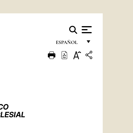
ESPAÑOL
FRANÇAIS
ENGLISH
ITALIANO
PORTUGUÊS
ESPAÑOL
CO
DEUTSCH
LESIAL
POLSKI