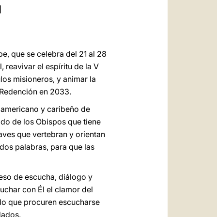
العربيّة
]
中文
LATINE
e, que se celebra del 21 al 28
reavivar el espíritu de la V
os misioneros, y animar la
a Redención en 2033.
noamericano y caribeño de
odo de los Obispos que tiene
aves que vertebran y orientan
dos palabras, para que las
ceso de escucha, diálogo y
uchar con Él el clamor del
pido que procuren escucharse
dados.