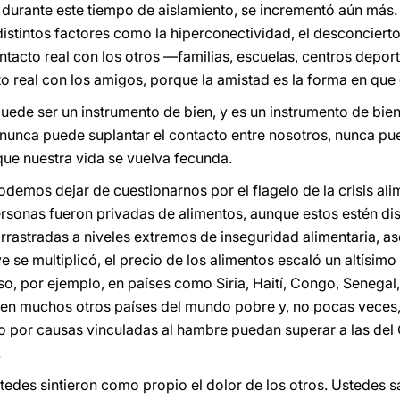
, durante este tiempo de aislamiento, se incrementó aún más. S
istintos factores como la hiperconectividad, el desconcierto 
ntacto real con los otros —familias, escuelas, centros depor
acto real con los amigos, porque la amistad es la forma en qu
puede ser un instrumento de bien, y es un instrumento de bi
o nunca puede suplantar el contacto entre nosotros, nunca 
que nuestra vida se vuelva fecunda.
odemos dejar de cuestionarnos por el flagelo de la crisis ali
ersonas fueron privadas de alimentos, aunque estos estén dis
rrastradas a niveles extremos de inseguridad alimentaria, 
e se multiplicó, el precio de los alimentos escaló un altísim
o, por ejemplo, en países como Siria, Haití, Congo, Senegal
 en muchos otros países del mundo pobre y, no pocas veces,
ño por causas vinculadas al hambre puedan superar a las de
.
edes sintieron como propio el dolor de los otros. Ustedes sa