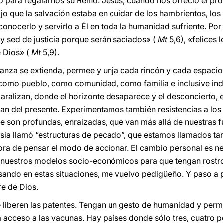
 para regalarnos su Reino. Jesús, cuando nos ofreció el pr
o que la salvación estaba en cuidar de los hambrientos, los 
reconocerlo y servirlo a Él en toda la humanidad sufriente. Po
 y sed de justicia porque serán saciados» (
Mt
5,6), «felices 
e Dios» (
Mt
5,9).
nza se extienda, permee y unja cada rincón y cada espacio 
omo pueblo, como comunidad, como familia e inclusive indi
aralizan, donde el horizonte desaparece y el desconcierto, el
eran del presente. Experimentamos también resistencias a lo
e son profundas, enraizadas, que van más allá de nuestras fu
lesia llamó “estructuras de pecado”, que estamos llamados ta
ra de pensar el modo de accionar. El cambio personal es ne
r nuestros modelos socio-económicos para que tengan rostr
ando en estas situaciones, me vuelvo pedigüeño. Y paso a pe
e de Dios.
e liberen las patentes. Tengan un gesto de humanidad y perm
acceso a las vacunas. Hay países donde sólo tres, cuatro po