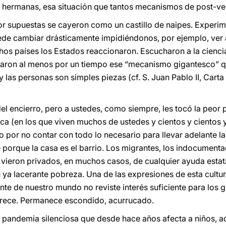
y hermanas, esa situación que tantos mecanismos de post-ve
 supuestas se cayeron como un castillo de naipes. Experi
ede cambiar drásticamente impidiéndonos, por ejemplo, ver a
s países los Estados reaccionaron. Escucharon a la ciencia
enaron al menos por un tiempo ese “mecanismo gigantesco” q
las personas son simples piezas (cf. S. Juan Pablo II, Carta
l encierro, pero a ustedes, como siempre, les tocó la peor p
ica (en los que viven muchos de ustedes y cientos y cientos 
ólo por no contar con todo lo necesario para llevar adelante
 porque la casa es el barrio. Los migrantes, los indocumenta
e vieron privados, en muchos casos, de cualquier ayuda estat
 ya lacerante pobreza. Una de las expresiones de esta cultura
ente de nuestro mundo no reviste interés suficiente para los
arece. Permanece escondido, acurrucado.
 pandemia silenciosa que desde hace años afecta a niños, a