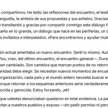
 compartimos. He leído las reflexiones del encuentro, el test
angustia, la síntesis de sus propuestas y sus anhelos. Graci
n transitando y gracias por compartir conmigo este diálogo f
eño en lo grande, un diálogo que nace en las periferias, un 
s invitados e interpelados. «Para encontrarnos y ayudar m
ción actual ameritaba un nuevo encuentro. Sentí lo mismo. A
os, creo, del último encuentro, el encuentro general—. Dur
n cambiado. Son cambios que marcan puntos de no retorno,
manidad debe elegir. Se necesitan nuevos momentos de encuen
organización, cada país y el mundo entero necesita buscar
, porque retornar a los esquemas anteriores sería verdaderame
cocida y genocida. Estoy forzando, ¡eh!
ue ustedes denunciaban quedaron en total evidencia. La pa
otan a nuestros pueblos y expuso —sin pedir permiso ni pe