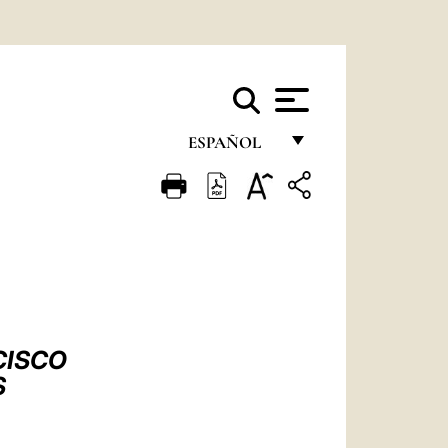
ESPAÑOL
FRANÇAIS
ENGLISH
ITALIANO
PORTUGUÊS
ESPAÑOL
CISCO
DEUTSCH
S
POLSKI