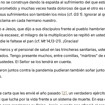
o se construye dando la espalda al sufrimiento del que está 
rometido y muchas veces hasta doloroso de que el otro es 
 sus sufrimientos son también los míos (cf.
GS
1). Ignorar al 
 clama en cada hermano nuestro.
o a Jesús, que dijo a sus discípulos frente al pueblo hambrie
ía escasez, el milagro de la multiplicación se repitió en ust
e le faltase el pan (cf.
Mt
14,13-21). ¡Gracias!
meros y el personal de salud en las trincheras sanitarias, us
nados. Tengo presente muchos, entre comillas, “mártires” de 
tedes. El Señor se los tendrá en cuenta.
haron juntos contra la pandemia pudieran también soñar junt
s.
la carta que les envié el año pasado
[2]
, un verdadero ejército
ue lucha por la vida frente a un sistema de muerte. En esa 