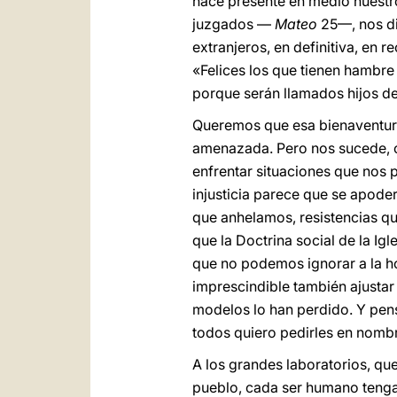
hace presente en medio nuestro
juzgados —
Mateo
25—, nos dij
extranjeros, en definitiva, en 
«Felices los que tienen hambre
porque serán llamados hijos d
Queremos que esa bienaventura
amenazada. Pero nos sucede, c
enfrentar situaciones que nos p
injusticia parece que se apod
que anhelamos, resistencias qu
que la Doctrina social de la Ig
que no podemos ignorar a la ho
imprescindible también ajusta
modelos lo han perdido. Y pens
todos quiero pedirles en nombr
A los grandes laboratorios, qu
pueblo, cada ser humano tenga 