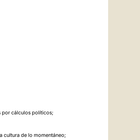
العربيّة
中文
LATINE
por cálculos políticos;
la cultura de lo momentáneo;