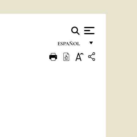
ESPAÑOL
FRANÇAIS
ENGLISH
ITALIANO
PORTUGUÊS
ESPAÑOL
DEUTSCH
POLSKI