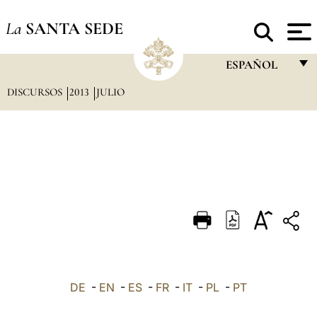
La
SANTA SEDE
ESPAÑOL
DISCURSOS
2013
JULIO
FRANÇAIS
ENGLISH
ITALIANO
PORTUGUÊS
ESPAÑOL
DEUTSCH
POLSKI
العربيّة
DE
-
EN
-
ES
-
FR
-
IT
-
PL
-
PT
中文