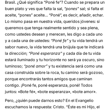
Brasil. ¿Qué significa “Poné fe”? Cuando se prepara un
buen plato y ves que falta la sal,
“pones”
sal; si falta el
aceite, “pones” aceite… “Poné”, es decir, añadir, echar.
Lo mismo pasa en nuestra vida, queridos jóvenes: si
queremos que tenga realmente sentido y sea plena,
como ustedes desean y merecen, les digo a cada uno
y a cada una de ustedes:
“Poné fe”
y tu vida tendrá un
sabor nuevo, la vida tendrá una brújula que te indicará
la dirección;
“Poné esperanza”
y cada día de tu vida
estará iluminado y tu horizonte no será ya oscuro, sino
luminoso;
“poné amor”
y tu existencia será como una
casa construida sobre la roca, tu camino será gozoso,
porque encontrarás tantos amigos que caminan
contigo. ¡Poné fe, poné esperanza, poné! Todos
juntos: «Bote fé», «bote esperanza», «bote amor».
Pero, ¿quién puede darnos esto? En el Evangelio
escuchamos la respuesta: Cristo. “Éste es mi Hijo, el