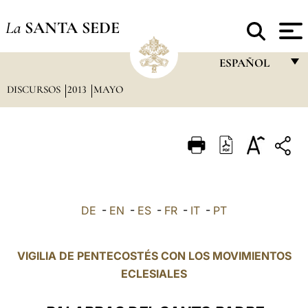
La
SANTA SEDE
ESPAÑOL
DISCURSOS
2013
MAYO
FRANÇAIS
ENGLISH
ITALIANO
PORTUGUÊS
ESPAÑOL
DE
-
EN
-
ES
-
FR
-
IT
-
PT
DEUTSCH
POLSKI
VIGILIA DE PENTECOSTÉS CON LOS MOVIMIENTOS
ECLESIALES
العربيّة
中文