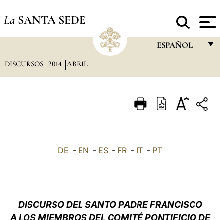
La
SANTA SEDE
ESPAÑOL
DISCURSOS
2014
ABRIL
FRANÇAIS
ENGLISH
ITALIANO
PORTUGUÊS
ESPAÑOL
DE
-
EN
-
ES
-
FR
-
IT
-
PT
DEUTSCH
POLSKI
العربيّة
DISCURSO DEL SANTO PADRE FRANCISCO
A LOS MIEMBROS DEL COMITÉ PONTIFICIO DE
中文