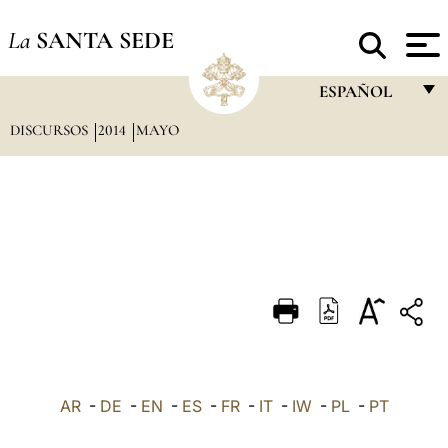
La
SANTA SEDE
ESPAÑOL
DISCURSOS
2014
MAYO
FRANÇAIS
ENGLISH
ITALIANO
PORTUGUÊS
ESPAÑOL
DEUTSCH
POLSKI
العربيّة
AR
-
DE
-
EN
-
ES
-
FR
-
IT
-
IW
-
PL
-
PT
中文