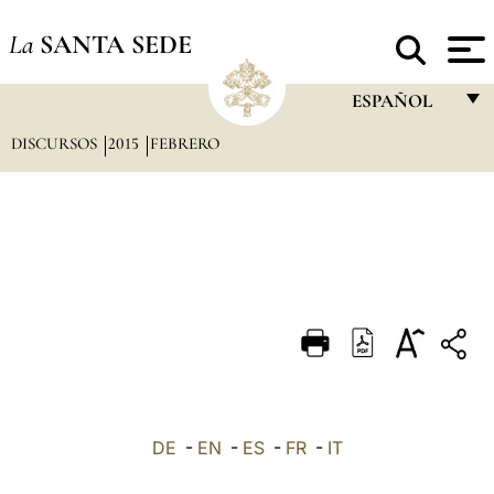
La
SANTA SEDE
ESPAÑOL
DISCURSOS
2015
FEBRERO
FRANÇAIS
ENGLISH
ITALIANO
PORTUGUÊS
ESPAÑOL
DEUTSCH
POLSKI
العربيّة
DE
-
EN
-
ES
-
FR
-
IT
中文