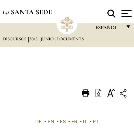
La
SANTA SEDE
ESPAÑOL
DISCURSOS
2015
JUNIO
DOCUMENTS
FRANÇAIS
ENGLISH
ITALIANO
PORTUGUÊS
ESPAÑOL
DEUTSCH
POLSKI
العربيّة
DE
-
EN
-
ES
-
FR
-
IT
-
PT
中文