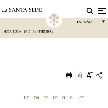
La
SANTA SEDE
ESPAÑOL
DISCURSOS
2015
SEPTIEMBRE
FRANÇAIS
ENGLISH
ITALIANO
PORTUGUÊS
ESPAÑOL
DEUTSCH
POLSKI
العربيّة
DE
-
EN
-
ES
-
FR
-
IT
-
PL
-
PT
中文