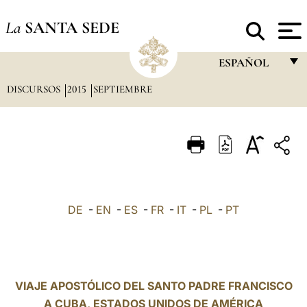
La
SANTA SEDE
ESPAÑOL
DISCURSOS
2015
SEPTIEMBRE
FRANÇAIS
ENGLISH
ITALIANO
PORTUGUÊS
ESPAÑOL
DE
-
EN
-
ES
-
FR
-
IT
-
PL
-
PT
DEUTSCH
POLSKI
العربيّة
VIAJE APOSTÓLICO DEL SANTO PADRE FRANCISCO
A CUBA, ESTADOS UNIDOS DE AMÉRICA
中文