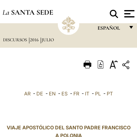
La
SANTA SEDE
ESPAÑOL
DISCURSOS
2016
JULIO
FRANÇAIS
ENGLISH
ITALIANO
PORTUGUÊS
ESPAÑOL
AR
-
DE
-
EN
-
ES
-
FR
-
IT
-
PL
-
PT
DEUTSCH
POLSKI
العربيّة
VIAJE APOSTÓLICO DEL SANTO PADRE FRANCISCO
A POLONIA
中文