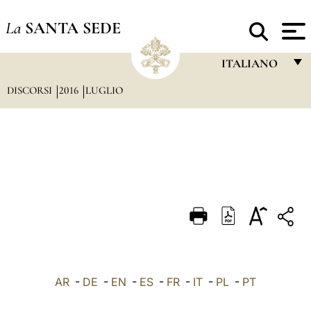
La
SANTA SEDE
ITALIANO
DISCORSI
2016
LUGLIO
FRANÇAIS
ENGLISH
ITALIANO
PORTUGUÊS
ESPAÑOL
DEUTSCH
POLSKI
العربيّة
AR
-
DE
-
EN
-
ES
-
FR
-
IT
-
PL
-
PT
中文