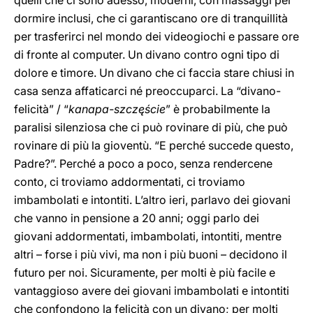
quelli che ci sono adesso, moderni, con massaggi per
dormire inclusi, che ci garantiscano ore di tranquillità
per trasferirci nel mondo dei videogiochi e passare ore
di fronte al computer. Un divano contro ogni tipo di
dolore e timore. Un divano che ci faccia stare chiusi in
casa senza affaticarci né preoccuparci. La “divano-
felicità” / “
kanapa-szczęście
” è probabilmente la
paralisi silenziosa che ci può rovinare di più, che può
rovinare di più la gioventù. “E perché succede questo,
Padre?”. Perché a poco a poco, senza rendercene
conto, ci troviamo addormentati, ci troviamo
imbambolati e intontiti. L’altro ieri, parlavo dei giovani
che vanno in pensione a 20 anni; oggi parlo dei
giovani addormentati, imbambolati, intontiti, mentre
altri – forse i più vivi, ma non i più buoni – decidono il
futuro per noi. Sicuramente, per molti è più facile e
vantaggioso avere dei giovani imbambolati e intontiti
che confondono la felicità con un divano; per molti