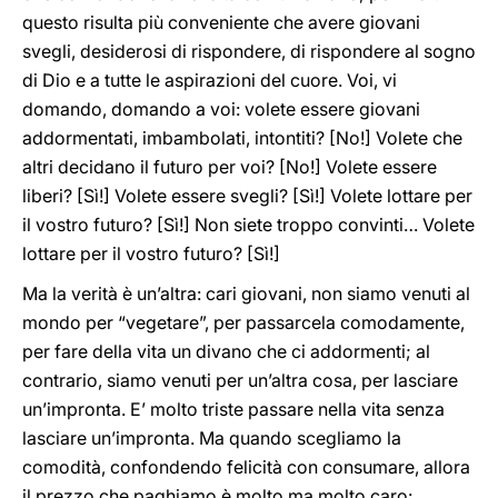
questo risulta più conveniente che avere giovani
svegli, desiderosi di rispondere, di rispondere al sogno
di Dio e a tutte le aspirazioni del cuore. Voi, vi
domando, domando a voi: volete essere giovani
addormentati, imbambolati, intontiti? [No!] Volete che
altri decidano il futuro per voi? [No!] Volete essere
liberi? [Sì!] Volete essere svegli? [Sì!] Volete lottare per
il vostro futuro? [Sì!] Non siete troppo convinti… Volete
lottare per il vostro futuro? [Sì!]
Ma la verità è un’altra: cari giovani, non siamo venuti al
mondo per “vegetare”, per passarcela comodamente,
per fare della vita un divano che ci addormenti; al
contrario, siamo venuti per un’altra cosa, per lasciare
un’impronta. E’ molto triste passare nella vita senza
lasciare un’impronta. Ma quando scegliamo la
comodità, confondendo felicità con consumare, allora
il prezzo che paghiamo è molto ma molto caro: