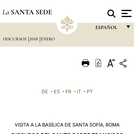
La
SANTA SEDE
ESPAÑOL
DISCURSOS
2018
ENERO
FRANÇAIS
ENGLISH
ITALIANO
PORTUGUÊS
ESPAÑOL
DE
-
ES
-
FR
-
IT
-
PT
DEUTSCH
POLSKI
العربيّة
VISITA A LA BASÍLICA DE SANTA SOFÍA, ROMA
中文