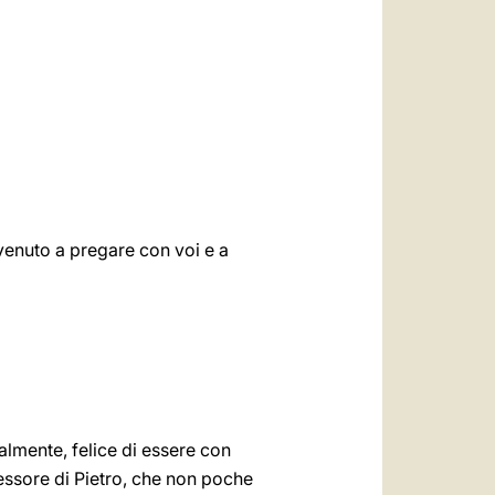
العربيّة
中文
LATINE
 venuto a pregare con voi e a
dialmente, felice di essere con
cessore di Pietro, che non poche