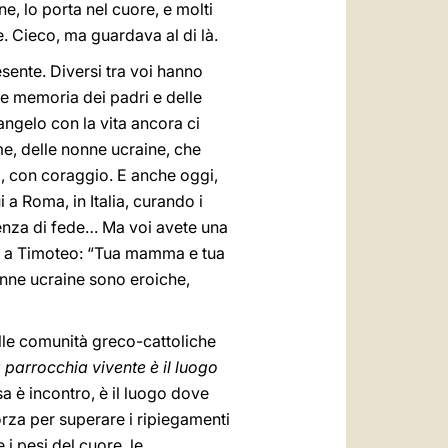
e, lo porta nel cuore, e molti
e. Cieco, ma guardava al di là.
esente. Diversi tra voi hanno
te memoria dei padri e delle
angelo con la vita ancora ci
, delle nonne ucraine, che
i, con coraggio. E anche oggi,
a Roma, in Italia, curando i
ienza di fede… Ma voi avete una
ce a Timoteo: “Tua mamma e tua
nne ucraine sono eroiche,
alle comunità greco-cattoliche
 parrocchia vivente è il luogo
sa è incontro, è il luogo dove
forza per superare i ripiegamenti
 i pesi del cuore, le