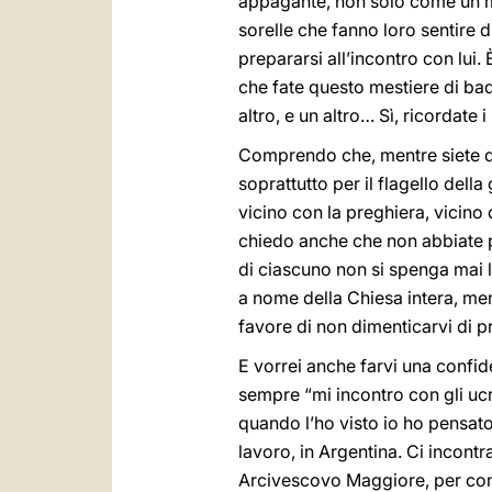
appagante, non solo come un mest
sorelle che fanno loro sentire di
prepararsi all’incontro con lui. 
che fate questo mestiere di bada
altro, e un altro… Sì, ricordate
Comprendo che, mentre siete qui
soprattutto per il flagello dell
vicino con la preghiera, vicino 
chiedo anche che non abbiate p
di ciascuno non si spenga mai l
a nome della Chiesa intera, men
favore di non dimenticarvi di 
E vorrei anche farvi una confide
sempre “mi incontro con gli uc
quando l’ho visto io ho pensato
lavoro, in Argentina. Ci incon
Arcivescovo Maggiore, per conge