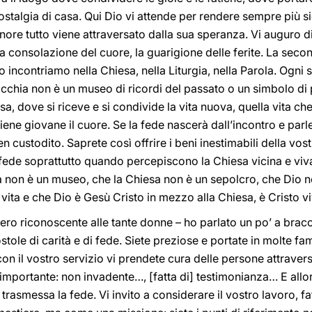
nostalgia di casa. Qui Dio vi attende per rendere sempre più s
nore tutto viene attraversato dalla sua speranza. Vi auguro d
la consolazione del cuore, la guarigione delle ferite. La sec
 lo incontriamo nella Chiesa, nella Liturgia, nella Parola. Ogni
occhia non è un museo di ricordi del passato o un simbolo di p
a, dove si riceve e si condivide la vita nuova, quella vita che 
iene giovane il cuore. Se la fede nascerà dall’incontro e parler
en custodito. Saprete così offrire i beni inestimabili della vos
fede soprattutto quando percepiscono la Chiesa vicina e viv
a non è un museo, che la Chiesa non è un sepolcro, che Dio no
 vita e che Dio è Gesù Cristo in mezzo alla Chiesa, è Cristo v
ero riconoscente alle tante donne – ho parlato un po’ a bracc
ole di carità e di fede. Siete preziose e portate in molte fami
con il vostro servizio vi prendete cura delle persone attrav
mportante: non invadente…, [fatta di] testimonianza… E allor
 trasmessa la fede. Vi invito a considerare il vostro lavoro, 