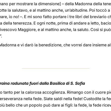
 mano per mostrare la dimensione] – della Madonna della tene
otte la salutavo, e al mattino anche, un’abitudine. Poi toccò a
are, io no! –. E mi sono fatto portare i tre libri del breviario
a della tenerezza. E ogni notte, prima di andare a letto, bac
civescovo Maggiore, e al mattino anche, la saluto. Così si può
”.
 Madonna e vi darò la benedizione, che vorrei dare insieme a
raina radunata fuori dalla Basilica di S. Sofia
razio tanto per la calorosa accoglienza. Rimango con il cuore p
erseveranza nella fede. Siate saldi nella fede! Custodite la fe
o più bello che un popolo può dare ai figli: la fede, la fede rice