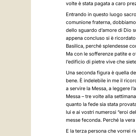
volte è stata pagata a caro pre
Entrando in questo luogo sacro ho
comunione fraterna, dobbiamo r
dello sguardo d’amore di Dio su
appena concluso si è ricordato 
Basilica, perché splendesse come
Ma con le sofferenze patite e of
l’edificio di pietre vive che siet
Una seconda figura è quella d
bene. È indelebile in me il ric
a servire la Messa, a leggere l’
Messa – tre volte alla settimana 
quanto la fede sia stata provata
lui e ai vostri numerosi “eroi 
messe feconda. Perché la vera v
E la terza persona che vorrei ri