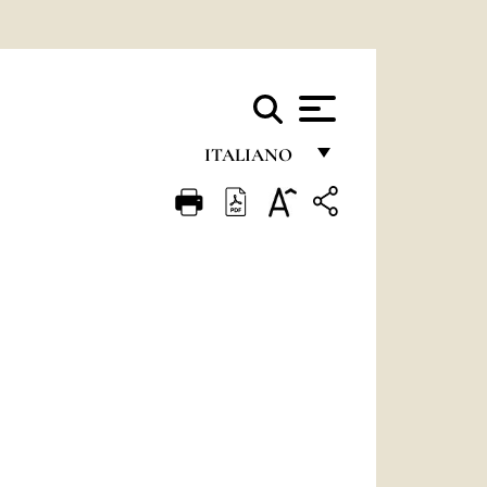
ITALIANO
FRANÇAIS
ENGLISH
ITALIANO
PORTUGUÊS
ESPAÑOL
DEUTSCH
POLSKI