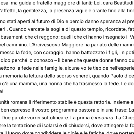
sa, ma guida e fratello maggiore di tanti; Lei, cara Beatitudin
fetto, la gentilezza, la presenza vigile e orante fino alla fin
no stati aperti al futuro di Dio e perciò danno speranza al pr
erli. Quando varcate la soglia di questo tempio, ricordate, fa
 basamenti che ci reggono: quelli che ci hanno insegnato il V
el cammino. L’Arcivescovo Maggiore ha parlato delle mamme
messo la fede, con coraggio; hanno battezzato i figli, i nipot
o dico perché lo conosco – il bene che queste donne fanno qui 
ttono la fede nelle famiglie, alcune volte tiepide nell’esper
la memoria la lettura dello scorso venerdì, quando Paolo di
i c’è una mamma, una nonna che ha trasmesso la fede. Le do
e!
tà romana il riferimento stabile è questa rettoria. Insieme 
e ben espresso il vostro programma pastorale in una frase:
La
. Due parole vorrei sottolineare. La prima è
incontro
. La Chie
ere la tentazione di isolarsi e di chiudersi, dove attingere la 
ra il luogo dove condividere le gioie e le fatiche, dove portare