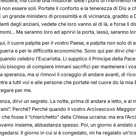
iere, ma come una missione: siete i punti di riferimento nella
 non essere soli. Portate il conforto e la tenerezza di Dio a chi
È un grande ministero di prossimità e di vicinanza, gradito a Di
nti degli anziani, vedete che loro vanno al di là, e forse li 
 i nomi… Ma saranno loro ad aprirvi la porta, lassù, saranno lor
, il cuore palpita per il vostro Paese, e palpita non solo di 
a guerra e per le difficoltà economiche. Sono qui per dirvi che 
quando celebro l’Eucaristia. Lì supplico il Principe della Pace
iù bisogno di compiere immani sacrifici per mantenere i vost
a speranza, ma si rinnovi il coraggio di andare avanti, di ric
tre a tutti voi e alle persone che portate nel cuore do la mia
pregare per me.
nza, dirvi un segreto. La notte, prima di andare a letto, e al
raini”. Perché? Perché quando il vostro Arcivescovo Maggiore
 che fosse il “chierichetto” della Chiesa ucraina: ma era l’Ar
travamo insieme, abbastanza spesso. Poi, un giorno è andato 
darsi. Il giorno in cui si è congedato, mi ha regalato un’ico