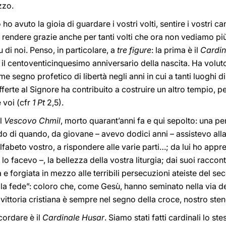
zzo.
 avuto la gioia di guardare i vostri volti, sentire i vostri cant
endere grazie anche per tanti volti che ora non vediamo più,
 di noi. Penso, in particolare, a
tre figure
: la prima è il
Cardin
il centoventicinquesimo anniversario della nascita. Ha volut
 segno profetico di libertà negli anni in cui a tanti luoghi d
ferte al Signore ha contribuito a costruire un altro tempio, p
e voi (cfr
1 Pt
2,5).
el
Vescovo Chmil
, morto quarant’anni fa e qui sepolto: una pe
ordo di quando, da giovane – avevo dodici anni – assistevo all
alfabeto vostro, a rispondere alle varie parti…; da lui ho appre
lo facevo –, la bellezza della vostra liturgia; dai suoi raccont
 e forgiata in mezzo alle terribili persecuzioni ateiste del s
della fede”: coloro che, come Gesù, hanno seminato nella via 
ittoria cristiana è sempre nel segno della croce, nostro ste
cordare è il
Cardinale Husar
. Siamo stati fatti cardinali lo st