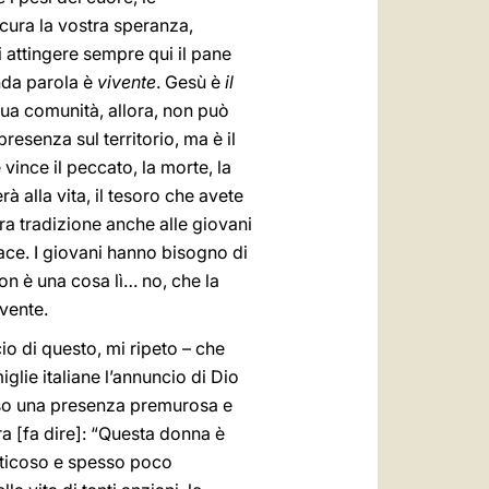
icura la vostra speranza,
i attingere sempre qui il pane
onda parola è
vivente
. Gesù è
il
 sua comunità, allora, non può
resenza sul territorio, ma è il
vince il peccato, la morte, la
à alla vita, il tesoro che avete
tra tradizione anche alle giovani
ace. I giovani hanno bisogno di
n è una cosa lì… no, che la
ivente.
io di questo, mi ripeto – che
glie italiane l’annuncio di Dio
erso una presenza premurosa e
a [fa dire]: “Questa donna è
faticoso e spesso poco