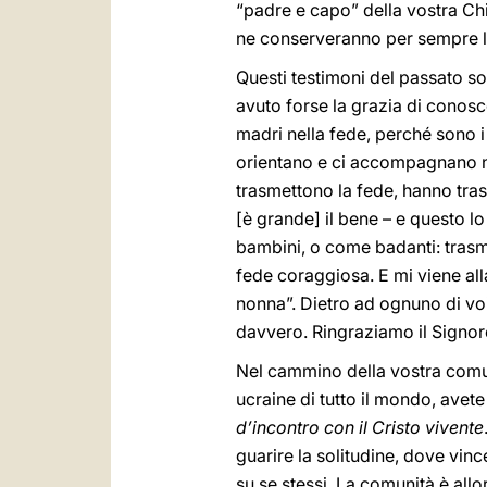
“padre e capo” della vostra Chie
ne conserveranno per sempre l’af
Questi testimoni del passato so
avuto forse la grazia di conosc
madri nella fede, perché sono i
orientano e ci accompagnano n
trasmettono la fede, hanno tras
[è grande] il bene – e questo l
bambini, o come badanti: trasme
fede coraggiosa. E mi viene al
nonna”. Dietro ad ognuno di vo
davvero. Ringraziamo il Signor
Nel cammino della vostra comuni
ucraine di tutto il mondo, avet
d’incontro con il Cristo vivente
guarire la solitudine, dove vinc
su se stessi. La comunità è allo