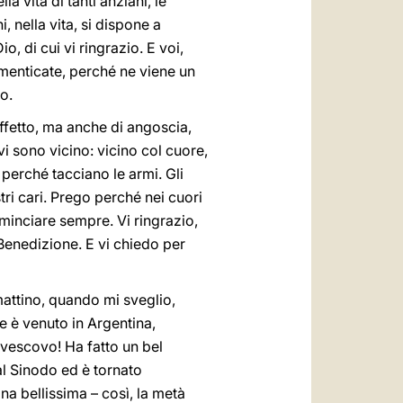
 vita di tanti anziani, le
, nella vita, si dispone a
o, di cui vi ringrazio. E voi,
dimenticate, perché ne viene un
o.
affetto, ma anche di angoscia,
vi sono vicino: vicino col cuore,
 perché tacciano le armi. Gli
ri cari. Prego perché nei cuori
ominciare sempre. Vi ringrazio,
 Benedizione. E vi chiedo per
 mattino, quando mi sveglio,
 è venuto in Argentina,
civescovo! Ha fatto un bel
al Sinodo ed è tornato
na bellissima – così, la metà