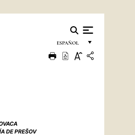
ESPAÑOL
FRANÇAIS
ENGLISH
ITALIANO
PORTUGUÊS
ESPAÑOL
DEUTSCH
LOVACA
POLSKI
ÍA DE PREŠOV