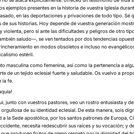
o no se ataca explícitamente: ofreced un testimonio de vida 
os ejemplos presentes en la historia de vuestra Iglesia dura
pasado, en las deportaciones y privaciones de todo tipo. Sé 
de sus historias. Hoy depende de vuestra generación mostra
y violenta, pero sí ante las dificultades y peligros de otro tip
ambién saludo—, se ven tentados por dos tendencias opuesta
atrincheramiento en modos obsoletos e incluso no evangélicos
alismo estéril.
anto masculina como femenina, así como la pertenencia a alg
te de un tejido eclesial fuerte y saludable. Os vuelvo a pro
la fe.
aquia!
í, junto con vuestros pastores, veo un rostro entusiasta y de
 orgullosa de su identidad eclesial. De esta manera, sois dig
d a la Sede apostólica, por los santos patrones de Europa, Ci
idente, necesita redescubrir sus raíces y su vocación; y de 
 que producen frutos de pleno respeto por la dignidad del 