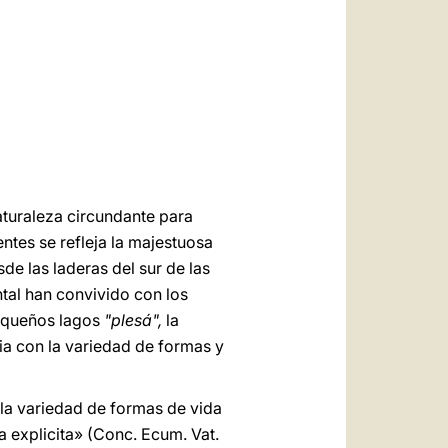
العربيّة
中文
LATINE
turaleza circundante para
ntes se refleja la majestuosa
sde las laderas del sur de las
ntal han convivido con los
pequeños lagos
"plesá",
la
ia con la variedad de formas y
 la variedad de formas de vida
a explicita» (Conc. Ecum. Vat.