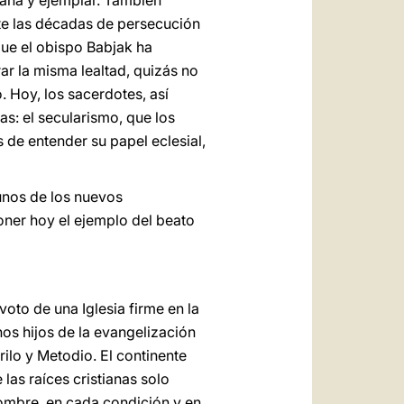
sana y ejemplar. También
nte las décadas de persecución
que el obispo Babjak ha
r la misma lealtad, quizás no
o. Hoy, los sacerdotes, así
s: el secularismo, que los
 de entender su papel eclesial,
unos de los nuevos
poner hoy el ejemplo del beato
voto de una Iglesia firme en la
nos hijos de la evangelización
rilo y Metodio. El continente
las raíces cristianas solo
hombre, en cada condición y en