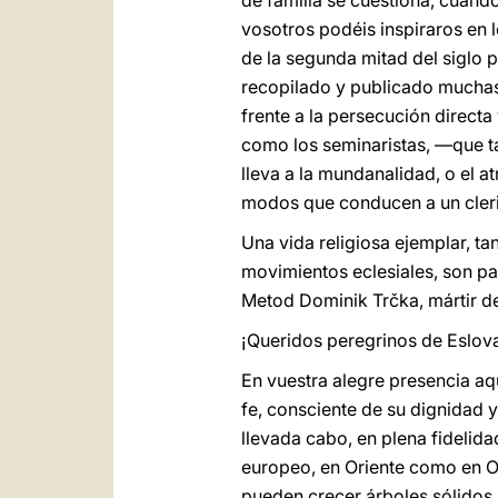
de familia se cuestiona, cuand
vosotros podéis inspiraros en l
de la segunda mitad del siglo 
recopilado y publicado muchas 
frente a la persecución directa 
como los seminaristas, —que t
lleva a la mundanalidad, o el 
modos que conducen a un cleric
Una vida religiosa ejemplar, t
movimientos eclesiales, son par
Metod Dominik Trčka, mártir de 
¡Queridos peregrinos de Eslov
En vuestra alegre presencia aqu
fe, consciente de su dignidad y
llevada cabo, en plena fidelida
europeo, en Oriente como en Occ
pueden crecer árboles sólidos,