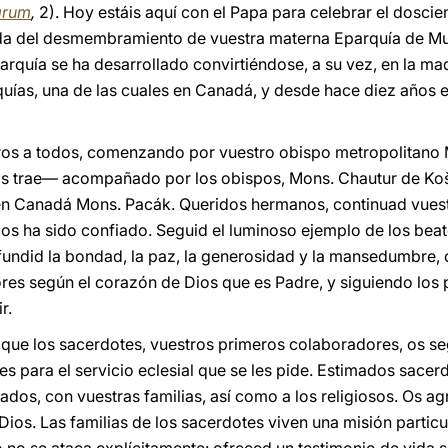
arum
,
2). Hoy estáis aquí con el Papa para celebrar el doscie
ida del desmembramiento de vuestra materna Eparquía de M
parquía se ha desarrollado convirtiéndose, a su vez, en la ma
quías, una de las cuales en Canadá, y desde hace diez años 
ros a todos, comenzando por vuestro obispo metropolitano 
as trae— acompañado por los obispos, Mons. Chautur de Ko
 en Canadá Mons. Pacák. Queridos hermanos, continuad vues
os ha sido confiado. Seguid el luminoso ejemplo de los beat
fundid la bondad, la paz, la generosidad y la mansedumbre,
ores según el corazón de Dios que es Padre, y siguiendo los 
r.
que los sacerdotes, vuestros primeros colaboradores, os s
es para el servicio eclesial que se les pide. Estimados sacer
sados, con vuestras familias, así como a los religiosos. Os a
Dios. Las familias de los sacerdotes viven una misión partic