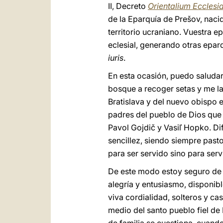
II, Decreto
Orientalium Ecclesi
de la Eparquía de Prešov, nac
territorio ucraniano. Vuestra e
eclesial, generando otras epar
iuris
.
En esta ocasión, puedo saluda
bosque a recoger setas y me l
Bratislava y del nuevo obispo
padres del pueblo de Dios que 
Pavol Gojdič y Vasiľ Hopko. Di
sencillez, siendo siempre past
para ser servido sino para servi
De este modo estoy seguro de 
alegría y entusiasmo, disponibl
viva cordialidad, solteros y ca
medio del santo pueblo fiel de 