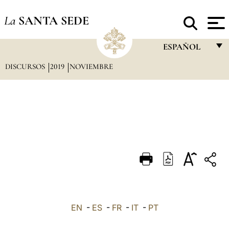
La
SANTA SEDE
ESPAÑOL
DISCURSOS
2019
NOVIEMBRE
FRANÇAIS
ENGLISH
ITALIANO
PORTUGUÊS
ESPAÑOL
DEUTSCH
POLSKI
العربيّة
EN
-
ES
-
FR
-
IT
-
PT
中文