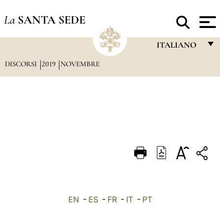
La
SANTA SEDE
ITALIANO
DISCORSI
2019
NOVEMBRE
FRANÇAIS
ENGLISH
ITALIANO
PORTUGUÊS
ESPAÑOL
DEUTSCH
POLSKI
العربيّة
EN
-
ES
-
FR
-
IT
-
PT
中文