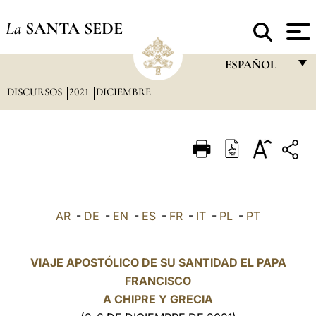
La
SANTA SEDE
ESPAÑOL
DISCURSOS
2021
DICIEMBRE
FRANÇAIS
ENGLISH
ITALIANO
PORTUGUÊS
ESPAÑOL
AR
-
DE
-
EN
-
ES
-
FR
-
IT
-
PL
-
PT
DEUTSCH
POLSKI
VIAJE APOSTÓLICO DE SU SANTIDAD EL PAPA
FRANCISCO
العربيّة
A CHIPRE Y GRECIA
中文