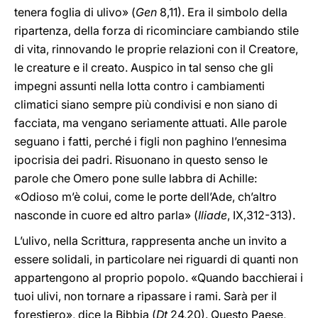
tenera foglia di ulivo» (
Gen
8,11). Era il simbolo della
ripartenza, della forza di ricominciare cambiando stile
di vita, rinnovando le proprie relazioni con il Creatore,
le creature e il creato. Auspico in tal senso che gli
impegni assunti nella lotta contro i cambiamenti
climatici siano sempre più condivisi e non siano di
facciata, ma vengano seriamente attuati. Alle parole
seguano i fatti, perché i figli non paghino l’ennesima
ipocrisia dei padri. Risuonano in questo senso le
parole che Omero pone sulle labbra di Achille:
«Odioso m’è colui, come le porte dell’Ade, ch’altro
nasconde in cuore ed altro parla» (
Iliade
, IX,312-313).
L’ulivo, nella Scrittura, rappresenta anche un invito a
essere solidali, in particolare nei riguardi di quanti non
appartengono al proprio popolo. «Quando bacchierai i
tuoi ulivi, non tornare a ripassare i rami. Sarà per il
forestiero», dice la Bibbia (
Dt
24,20). Questo Paese,