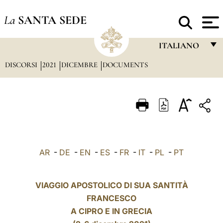
La
SANTA SEDE
ITALIANO
DISCORSI
2021
DICEMBRE
DOCUMENTS
FRANÇAIS
ENGLISH
ITALIANO
PORTUGUÊS
ESPAÑOL
AR
-
DE
-
EN
-
ES
-
FR
-
IT
-
PL
-
PT
DEUTSCH
POLSKI
VIAGGIO APOSTOLICO DI SUA SANTITÀ
FRANCESCO
العربيّة
A CIPRO E IN GRECIA
中文