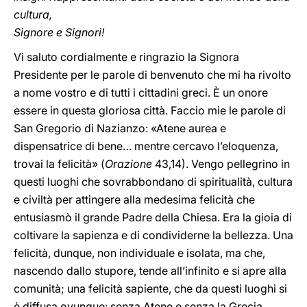
cultura,
Signore e Signori!
Vi saluto cordialmente e ringrazio la Signora
Presidente per le parole di benvenuto che mi ha rivolto
a nome vostro e di tutti i cittadini greci. È un onore
essere in questa gloriosa città. Faccio mie le parole di
San Gregorio di Nazianzo: «Atene aurea e
dispensatrice di bene… mentre cercavo l’eloquenza,
trovai la felicità» (
Orazione
43,14). Vengo pellegrino in
questi luoghi che sovrabbondano di spiritualità, cultura
e civiltà per attingere alla medesima felicità che
entusiasmò il grande Padre della Chiesa. Era la gioia di
coltivare la sapienza e di condividerne la bellezza. Una
felicità, dunque, non individuale e isolata, ma che,
nascendo dallo stupore, tende all’infinito e si apre alla
comunità; una felicità sapiente, che da questi luoghi si
è diffusa ovunque: senza Atene e senza la Grecia