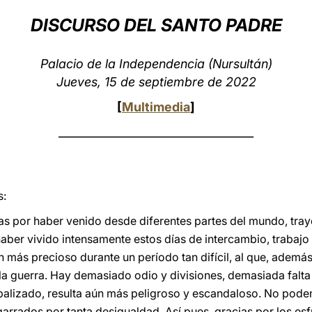
DISCURSO DEL SANTO PADRE
Palacio de la Independencia (Nursultán)
Jueves, 15 de septiembre de 2022
[
Multimedia
]
___________________________________
s:
s por haber venido desde diferentes partes del mundo, tray
 haber vivido intensamente estos días de intercambio, trabaj
n más precioso durante un período tan difícil, al que, ademá
 la guerra. Hay demasiado odio y divisiones, demasiada falt
obalizado, resulta aún más peligroso y escandaloso. No pod
arrados por tanta desigualdad. Así pues, gracias por los es