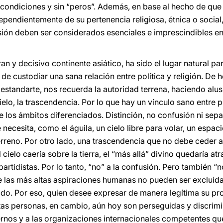
 condiciones y sin “peros”. Además, en base al hecho de qu
dependientemente de su pertenencia religiosa, étnica o soci
ión deben ser considerados esenciales e imprescindibles en l
ran y decisivo continente asiático, ha sido el lugar natural 
e custodiar una sana relación entre política y religión. De h
estandarte, nos recuerda la autoridad terrena, haciendo alusi
ielo, la trascendencia. Por lo que hay un vínculo sano entre p
 los ámbitos diferenciados. Distinción, no confusión ni sepa
necesita, como el águila, un cielo libre para volar, un espacio 
erreno. Por otro lado, una trascendencia que no debe ceder a
ielo caería sobre la tierra, el “más allá” divino quedaría atr
artidistas. Por lo tanto, “no” a la confusión. Pero también “n
ue las más altas aspiraciones humanas no pueden ser excluida
ado. Por eso, quien desee expresar de manera legítima su p
tas personas, en cambio, aún hoy son perseguidas y discrim
ernos y a las organizaciones internacionales competentes qu