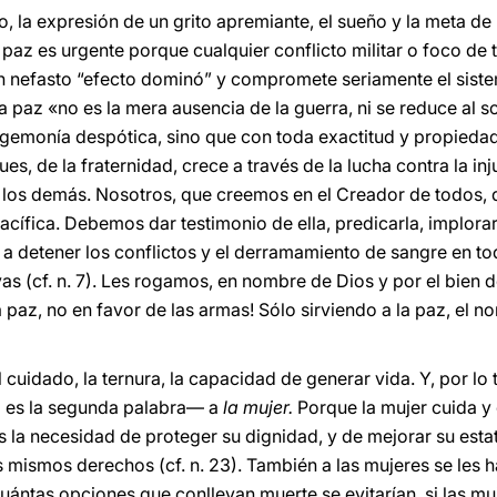
do, la expresión de un grito apremiante, el sueño y la meta de
paz es urgente porque cualquier conflicto militar o foco de 
n nefasto “efecto dominó” y compromete seriamente el siste
 la paz «no es la mera ausencia de la guerra, ni se reduce al s
egemonía despótica, sino que con toda exactitud y propiedad 
pues, de la fraternidad, crece a través de la lucha contra la inj
 los demás. Nosotros, que creemos en el Creador de todos, 
acífica. Debemos dar testimonio de ella, predicarla, implorar
s a detener los conflictos y el derramamiento de sangre en t
vas (cf. n. 7). Les rogamos, en nombre de Dios y por el bien 
paz, no en favor de las armas! Sólo sirviendo a la paz, el 
el cuidado, la ternura, la capacidad de generar vida. Y, por lo
 es la segunda palabra— a
la mujer.
Porque la mujer cuida y
 la necesidad de proteger su dignidad, y de mejorar su est
s mismos derechos (cf. n. 23). También a las mujeres se les h
ántas opciones que conllevan muerte se evitarían, si las muj