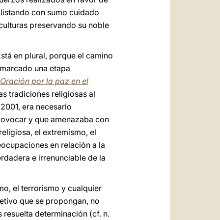
y alistando con sumo cuidado
 culturas preservando su noble
Está en plural, porque el camino
a marcado una etapa
Oración por la paz en el
as tradiciones religiosas al
 2001, era necesario
ía provocar y que amenazaba con
eligiosa, el extremismo, el
eocupaciones en relación a la
erdadera e irrenunciable de la
o, el terrorismo y cualquier
objetivo que se propongan, no
 resuelta determinación (cf. n.