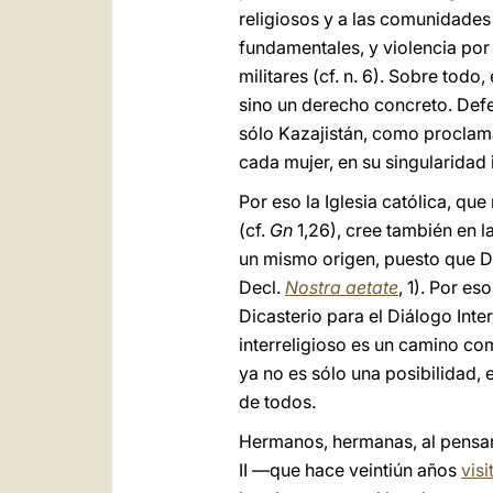
religiosos y a las comunidades
fundamentales, y violencia por
militares (cf. n. 6). Sobre tod
sino un derecho concreto. Defen
sólo Kazajistán, como proclam
cada mujer, en su singularidad ir
Por eso la Iglesia católica, qu
(cf.
Gn
1,26), cree también en 
un mismo origen, puesto que Dio
Decl.
Nostra aetate
, 1). Por e
Dicasterio para el Diálogo Inte
interreligioso es un camino com
ya no es sólo una posibilidad, 
de todos.
Hermanos, hermanas, al pensar
II —que hace veintiún años
vis