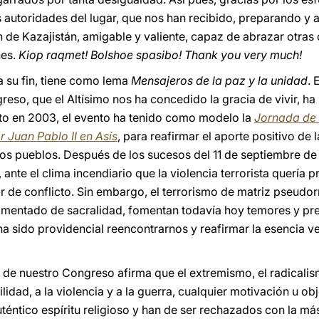
las autoridades del lugar, que nos han recibido, preparando 
n de Kazajistán, amigable y valiente, capaz de abrazar otras
nes.
Kiop raqmet! Bolshoe spasibo! Thank you very much!
 a su fin, tiene como lema
Mensajeros de la paz y la unidad
. 
eso, que el Altísimo nos ha concedido la gracia de vivir, h
to en 2003, el evento ha tenido como modelo la
Jornada de 
Juan Pablo II en Asís
, para reafirmar el aporte positivo de l
 los pueblos. Después de los sucesos del 11 de septiembre de
, ante el clima incendiario que la violencia terrorista quer
or de conflicto. Sin embargo, el terrorismo de matriz pseudorr
limentado de sacralidad, fomentan todavía hoy temores y pr
 ha sido providencial reencontrarnos y reafirmar la esencia v
 de nuestro Congreso afirma que el extremismo, el radicalism
stilidad, a la violencia y a la guerra, cualquier motivación u 
uténtico espíritu religioso y han de ser rechazados con la más