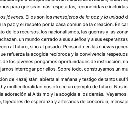
os para que sean más respetadas, reconocidas e incluidas
los
jóvenes
. Ellos son los
mensajeros de la paz y la unidad
d
 la paz y el respeto por la casa común de la creación. En ca
o de los recursos, los nacionalismos, las guerras y las zonas
echazan, un mundo cerrado a sus sueños y a sus esperanzas.
ecen al futuro, sino al pasado. Pensando en las nuevas gener
que refuerza la acogida recíproca y la convivencia respetuosa
anos de los jóvenes pongamos oportunidades de instrucción, n
jarnos interrogar por ellos. Sobre todo, construyamos un m
ón de Kazajistán, abierta al mañana y testigo de tantos suf
d y multiculturalidad nos ofrece un ejemplo de futuro. Nos invi
 la adoración al Altísimo y la acogida a los demás. ¡Vayamos
lo, tejedores de esperanza y artesanos de concordia, mensaje