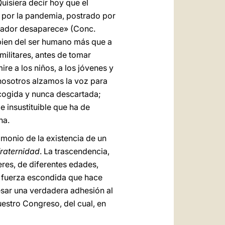
 Quisiera decir hoy que el
o por la pandemia, postrado por
 Creador desaparece» (Conc.
l bien del ser humano más que a
militares, antes de tomar
e a los niños, a los jóvenes y
 nosotros alzamos la voz para
acogida y nunca descartada;
 e insustituible que ha de
na.
imonio de la existencia de un
fraternidad
. La trascendencia,
eres, de diferentes edades,
la fuerza escondida que hace
esar una verdadera adhesión al
uestro Congreso, del cual, en