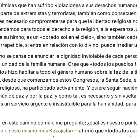
 étnicas que han sufrido violaciones a sus derechos humanos
 parte de extremistas y terroristas, también como consecuenc
o, es necesario comprometerse para que la libertad religiosa 
damos para todos el derecho a la religión, a la esperanza, a 
a su himno, es un «dorado sol en el cielo», sino también ca
repetible, si entra en relación con lo divino, puede irradiar un
e no se cansa de anunciar la dignidad inviolable de cada per
la unidad de la familia humana. Cree que «todos los pueblos
s hizo habitar a todo el género humano sobre la faz de la ti
so, desde que comenzamos estos Congresos, la Santa Sede, 
rreligioso, ha participado activamente. Y quiere seguir hacié
ún de paz y por la paz, y como tal, es necesario y sin vuelta 
es un servicio urgente e insustituible para la humanidad, par
 en este camino común, me pregunto: ¿cuál es nuestro punt
itó en este mismo mes Kazajistán
— afirmó que «todos los cam