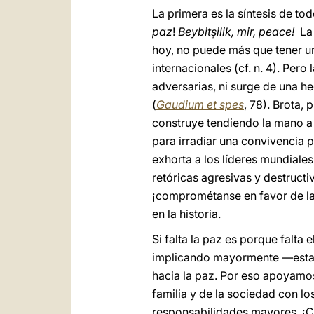
La primera es la síntesis de to
paz
!
Beybitşilik, mir, peace!
La 
hoy, no puede más que tener u
internacionales (cf. n. 4). Pero
adversarias, ni surge de una h
(
Gaudium et spes
, 78). Brota, 
construye tendiendo la mano a
para irradiar una convivencia p
exhorta a los líderes mundiale
retóricas agresivas y destructi
¡comprométanse en favor de la 
en la historia.
Si falta la paz es porque falta 
implicando mayormente —esta
hacia la paz. Por eso apoyamos
familia y de la sociedad con lo
responsabilidades mayores. ¡Cu