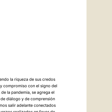
العربيّة
中文
LATINE
endo la riqueza de sus credos
o y compromiso con el signo del
s de la pandemia, se agrega el
a de diálogo y de comprensión
emos salir adelante conectados
fuerzos realizados en favor de