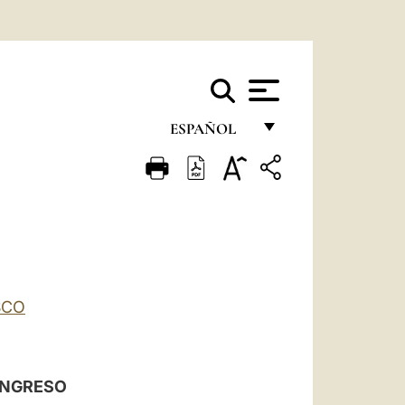
ESPAÑOL
FRANÇAIS
ENGLISH
ITALIANO
PORTUGUÊS
ESPAÑOL
SCO
DEUTSCH
POLSKI
ONGRESO