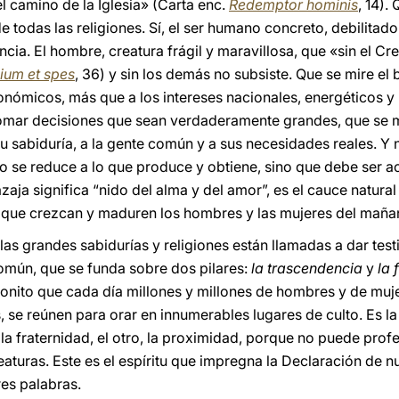
 camino de la Iglesia» (Carta enc.
Redemptor hominis
, 14).
 todas las religiones. Sí, el ser humano concreto, debilitad
rencia. El hombre, creatura frágil y maravillosa, que «sin el
ium et spes
, 36) y sin los demás no subsiste. Que se mire e
onómicos, más que a los intereses nacionales, energéticos y 
omar decisiones que sean verdaderamente grandes, que se mir
 su sabiduría, a la gente común y a sus necesidades reales. Y
o se reduce a lo que produce y obtiene, sino que debe ser 
zaja significa “nido del alma y del amor”, es el cauce natural
que crezcan y maduren los hombres y las mujeres del maña
as grandes sabidurías y religiones están llamadas a dar test
común, que se funda sobre dos pilares:
la
trascendencia
y
la
 bonito que cada día millones y millones de hombres y de muj
s, se reúnen para orar en innumerables lugares de culto. Es 
la fraternidad, el otro, la proximidad, porque no puede prof
aturas. Este es el espíritu que impregna la Declaración de n
res palabras.