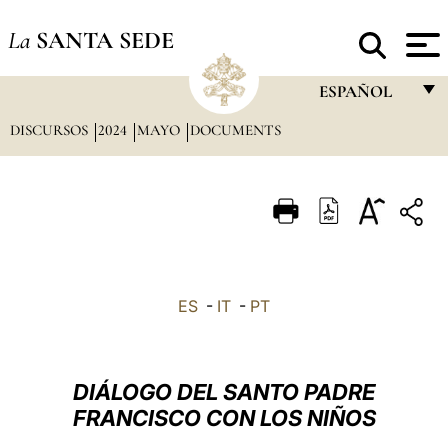
La
SANTA SEDE
ESPAÑOL
DISCURSOS
2024
MAYO
DOCUMENTS
FRANÇAIS
ENGLISH
ITALIANO
PORTUGUÊS
ESPAÑOL
ES
-
IT
-
PT
DEUTSCH
POLSKI
DIÁLOGO DEL SANTO PADRE
العربيّة
FRANCISCO CON LOS NIÑOS
中文