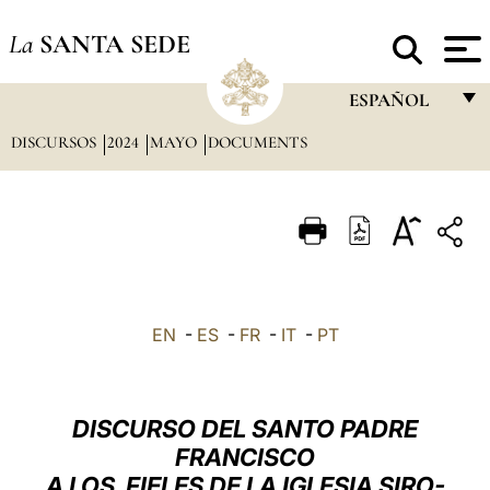
La
SANTA SEDE
ESPAÑOL
DISCURSOS
2024
MAYO
DOCUMENTS
FRANÇAIS
ENGLISH
ITALIANO
PORTUGUÊS
ESPAÑOL
EN
-
ES
-
FR
-
IT
-
PT
DEUTSCH
POLSKI
DISCURSO DEL SANTO PADRE
العربيّة
FRANCISCO
A LOS FIELES DE LA IGLESIA SIRO-
中文