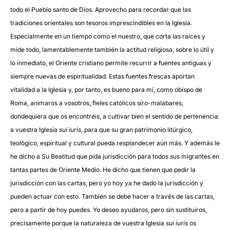
todo el Pueblo santo de Dios. Aprovecho para recordar que las
tradiciones orientales son tesoros imprescindibles en la Iglesia.
Especialmente en un tiempo como el nuestro, que corta las raíces y
mide todo, lamentablemente también la actitud religiosa, sobre lo útil y
lo inmediato, el Oriente cristiano permite recurrir a fuentes antiguas y
siempre nuevas de espiritualidad. Estas fuentes frescas aportan
vitalidad a la Iglesia y, por tanto, es bueno para mí, como obispo de
Roma, animaros a vosotros, fieles católicos siro-malabares,
dondequiera que os encontréis, a cultivar bien el sentido de pertenencia
a vuestra Iglesia
sui iuris
, para que su gran patrimonio litúrgico,
teológico, espiritual y cultural pueda resplandecer aún más. Y además le
he dicho a Su Beatitud que pida jurisdicción para todos sus migrantes en
tantas partes de Oriente Medio. He dicho que tienen que pedir la
jurisdicción con las cartas, pero yo hoy ya he dado la jurisdicción y
pueden actuar con esto. También se debe hacer a través de las cartas,
pero a partir de hoy puedes. Yo deseo ayudaros, pero sin sustituiros,
precisamente porque la naturaleza de vuestra Iglesia
sui iuris
os