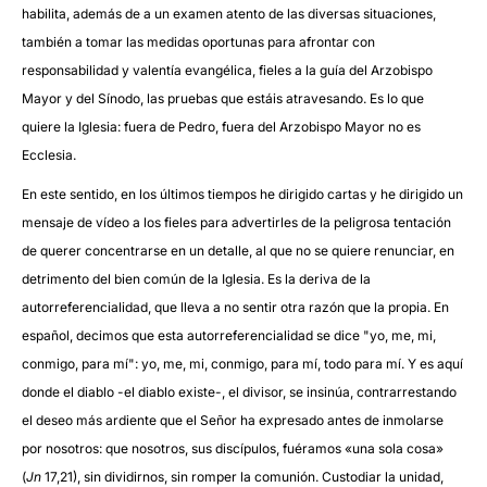
habilita, además de a un examen atento de las diversas situaciones,
también a tomar las medidas oportunas para afrontar con
responsabilidad y valentía evangélica, fieles a la guía del Arzobispo
Mayor y del Sínodo, las pruebas que estáis atravesando. Es lo que
quiere la Iglesia: fuera de Pedro, fuera del Arzobispo Mayor no es
Ecclesia.
En este sentido, en los últimos tiempos he dirigido cartas y he dirigido un
mensaje de vídeo a los fieles para advertirles de la peligrosa tentación
de querer concentrarse en un detalle, al que no se quiere renunciar, en
detrimento del bien común de la Iglesia. Es la deriva de la
autorreferencialidad, que lleva a no sentir otra razón que la propia. En
español, decimos que esta autorreferencialidad se dice "yo, me, mi,
conmigo, para mí": yo, me, mi, conmigo, para mí, todo para mí. Y es aquí
donde el diablo -el diablo existe-, el divisor, se insinúa, contrarrestando
el deseo más ardiente que el Señor ha expresado antes de inmolarse
por nosotros: que nosotros, sus discípulos, fuéramos «una sola cosa»
(
Jn
17,21), sin dividirnos, sin romper la comunión. Custodiar la unidad,