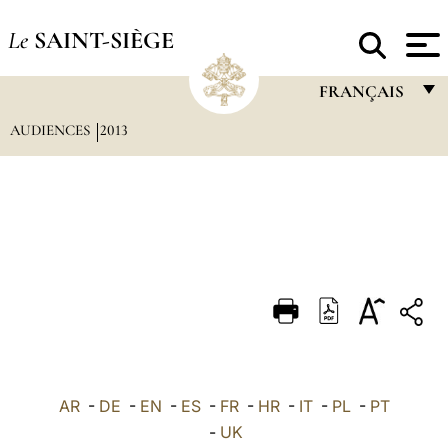
Le
SAINT-SIÈGE
FRANÇAIS
AUDIENCES
2013
FRANÇAIS
ENGLISH
ITALIANO
PORTUGUÊS
ESPAÑOL
DEUTSCH
POLSKI
العربيّة
AR
-
DE
-
EN
-
ES
-
FR
-
HR
-
IT
-
PL
-
PT
-
UK
中文