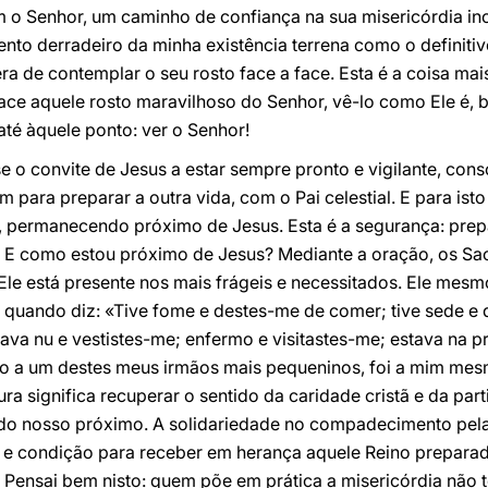
 o Senhor, um caminho de confiança na sua misericórdia in
nto derradeiro da minha existência terrena como o definiti
a de contemplar o seu rosto face a face. Esta é a coisa ma
ace aquele rosto maravilhoso do Senhor, vê-lo como Ele é, be
té àquele ponto: ver o Senhor!
o convite de Jesus a estar sempre pronto e vigilante, consc
ara preparar a outra vida, com o Pai celestial. E para ist
, permanecendo próximo de Jesus. Esta é a segurança: prep
 E como estou próximo de Jesus? Mediante a oração, os Sa
e está presente nos mais frágeis e necessitados. Ele mesmo
, quando diz: «Tive fome e destes-me de comer; tive sede e
va nu e vestistes-me; enfermo e visitastes-me; estava na pris
sto a um destes meus irmãos mais pequeninos, foi a mim mesm
ra significa recuperar o sentido da caridade cristã e da parti
s do nosso próximo. A solidariedade no compadecimento pela
a e condição para receber em herança aquele Reino preparad
 Pensai bem nisto: quem põe em prática a misericórdia não 