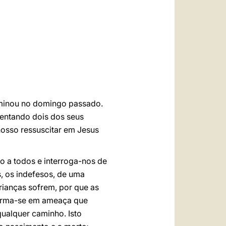
العربيّة
中文
LATINE
rminou no domingo passado.
ientando dois dos seus
 nosso ressuscitar em Jesus
to a todos e interroga-nos de
, os indefesos, de uma
ianças sofrem, por que as
sforma-se em ameaça que
qualquer caminho. Isto