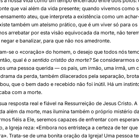
 a nossa vida como um tempo encerrado entre dois pólos: 
te que vai além da vida presente; quando vivemos como se
 pensamento ateu, que interpreta a existência como um acha
ste também um ateísmo prático, que é um viver só para os p
mos arrebatar por esta visão equivocada da morte, não terem
a negar e banalizar, para que não nos amedronte.
tam-se o «coração» do homem, o desejo que todos nós temos 
ntão, qual é
o sentido cristão da morte?
Se considerarmos o
s uma pessoa querida — os pais, um irmão, uma irmã, um c
drama da perda, também dilacerados pela separação, brota
ou, que o bem dado e recebido não foi inútil. Há um instin
acaba com a morte.
sua resposta real e fiável na Ressurreição de Jesus Cristo. 
ida além da morte, mas ilumina também o próprio mistério d
ormos fiéis a Ele, seremos capazes de enfrentar com espera
 a Igreja reza: «Embora nos entristeça a certeza de ter que
ra». Trata-se de uma bonita oração da Igreja! Uma pessoa t