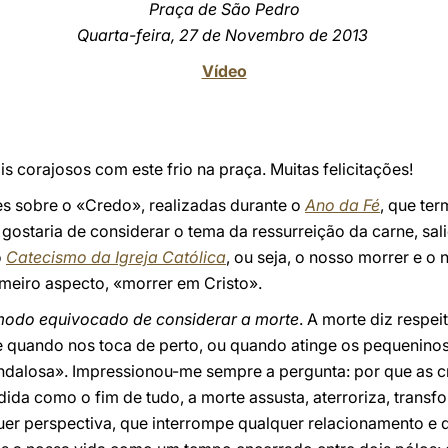
Praça de São Pedro
Quarta-feira, 27 de Novembro de 2013
Vídeo
s corajosos com este frio na praça. Muitas felicitações!
s sobre o «Credo», realizadas durante o
Ano da Fé
, que te
gostaria de considerar o tema da ressurreição da carne, sal
o
Catecismo da Igreja Católica
, ou seja, o nosso morrer e o
imeiro aspecto, «morrer em Cristo».
odo equivocado de considerar a morte
. A morte diz respei
quando nos toca de perto, ou quando atinge os pequeninos
dalosa». Impressionou-me sempre a pergunta: por que as cr
dida como o fim de tudo, a morte assusta, aterroriza, tran
uer perspectiva, que interrompe qualquer relacionamento e 