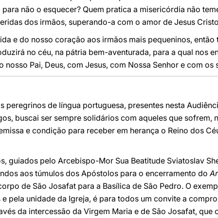
 para não o esquecer? Quem pratica a misericórdia não tem
feridas dos irmãos, superando-a com o amor de Jesus Cristo
vida e do nosso coração aos irmãos mais pequeninos, então
roduzirá no céu, na pátria bem-aventurada, para a qual nos
 nosso Pai, Deus, com Jesus, com Nossa Senhor e com os s
s peregrinos de língua portuguesa, presentes nesta Audiênc
gos, buscai ser sempre solidários com aqueles que sofrem, 
premissa e condição para receber em herança o Reino dos C
s, guiados pelo Arcebispo-Mor Sua Beatitude Sviatoslav Sh
 vindos aos túmulos dos Apóstolos para o encerramento do
A
corpo de São Josafat para a Basílica de São Pedro. O exemp
 e pela unidade da Igreja, é para todos um convite a compr
avés da intercessão da Virgem Maria e de São Josafat, que