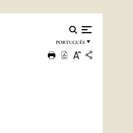
PORTUGUÊS
FRANÇAIS
ENGLISH
ITALIANO
PORTUGUÊS
ESPAÑOL
DEUTSCH
POLSKI