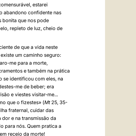
comensurável, estarei
vo abandono confidente nas
is bonita que nos pode
lo, repleto de luz, cheio de
iente de que a vida neste
o existe um caminho seguro:
aro-me para a morte,
cramentos e também na prática
 se identificou com eles, na
 destes-me de beber; era
ão e viestes visitar-me...
o que o fizestes» (
Mt
25, 35-
lha fraternal, cuidar das
 dor e na transmissão da
o para nós. Quem pratica a
tem receio da morte!