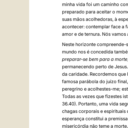
minha vida foi um caminho com
preparado para aceitar o mome
suas mãos acolhedoras, à esper
acontecer: contemplar face a f
amor e de ternura. Nós vamos a
Neste horizonte compreende-se 
mundo nos é concedida também p
preparar-se bem para a morte
permanecendo perto de Jesus.
da caridade. Recordemos que El
famosa parábola do juízo final
peregrino e acolhestes-me; esta
Todas as vezes que fizestes i
36.40). Portanto, uma vida segu
chagas corporais e espirituai
esperança constitui a premiss
misericórdia não teme a morte.