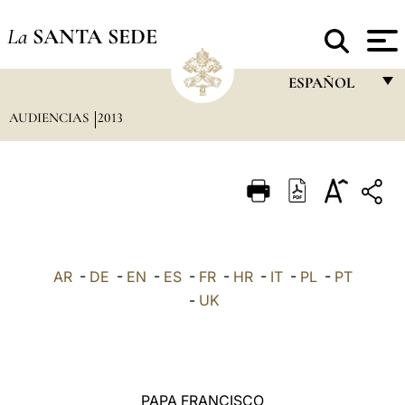
La
SANTA SEDE
ESPAÑOL
AUDIENCIAS
2013
FRANÇAIS
ENGLISH
ITALIANO
PORTUGUÊS
ESPAÑOL
AR
-
DE
-
EN
-
ES
-
FR
-
HR
-
IT
-
PL
-
PT
DEUTSCH
-
UK
POLSKI
العربيّة
PAPA FRANCISCO
中文