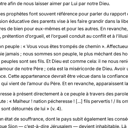
ontre afin de nous laisser aimer par Lui par notre Dieu.
e les prophètes font souvent référence pour parler du rapport 
ion éducative des parents vise à les faire grandir dans la lib
s de bien pour eux-mêmes et pour les autres. En revanche, à
rétention d’orgueil, et l’orgueil conduit au conflit et à l’illu
son peuple : « Vous vous êtes trompés de chemin ». Affectueu
nie jamais ; nous sommes son peuple, le plus méchant des h
uples sont ses fils. Et Dieu est comme cela: il ne nous renie j
 l’amour de notre Père ; cela est la miséricorde de Dieu. Avoir
e. Cette appartenance devrait être vécue dans la confiance 
ui vient de l’amour du Père. Et en revanche, apparaissent la van
resse à présent directement à ce peuple à travers des parole
 : « Malheur ! nation pécheresse ! [...] fils pervertis ! / Ils 
e sont détournés de lui » (v. 4).
 état de souffrance, dont le pays subit également les consé
que Sion — c’est-à-dire Jérusalem — devient inhabitable. Là 