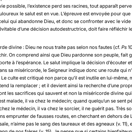
 vie possible, l’existence perd ses racines, tout apparaît perver
ureux le salut est en vue. L’épreuve est envoyée pour que l
celui qui abandonne Dieu, et donc se confronter avec le vide
table d’une décision autodestructrice, doit faire réfléchir le
rde divine : Dieu ne nous traite pas selon nos fautes (cf.
Ps
10
échir. On comprend ainsi que Dieu pardonne son peuple, fait gr
porte à l’espérance. Le salut implique la décision d’écouter et 
Dans sa miséricorde, le Seigneur indique donc une route qui n’
e. Le culte est critiqué non parce qu’il est inutile en lui-même,
tend la remplacer ; et il devient ainsi la recherche d’une propr
t les sacrifices qui sauvent et non la miséricorde divine qu
t malade, il va chez le médecin; quand quelqu’un se sent pé
 chez le médecin, il va chez le sorcier, il ne guérit pas. Très 
s emprunter de fausses routes, en cherchant en dehors de Lui 
saïe, n’aime pas le sang des taureaux et des agneaux (v. 11), en
ng de nos frères (v. 15). Je pense que si certains bienfaiteur