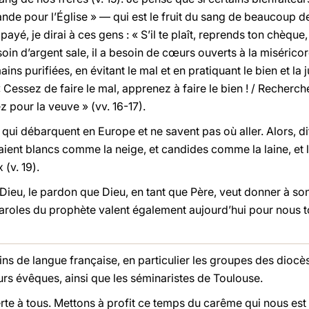
nde pour l’Église » — qui est le fruit du sang de beaucoup de
payé, je dirai à ces gens : « S’il te plaît, reprends ton chèque
esoin d’argent sale, il a besoin de cœurs ouverts à la misérico
ins purifiées, en évitant le mal et en pratiquant le bien et l
 Cessez de faire le mal, apprenez à faire le bien ! / Recherchez
dez pour la veuve » (vv. 16-17).
ui débarquent en Europe et ne savent pas où aller. Alors, di
draient blancs comme la neige, et candides comme la laine, et 
 (v. 19).
Dieu, le pardon que Dieu, en tant que Père, veut donner à so
s paroles du prophète valent également aujourd’hui pour nous
ins de langue française, en particulier les groupes des diocè
rs évêques, ainsi que les séminaristes de Toulouse.
erte à tous. Mettons à profit ce temps du carême qui nous est