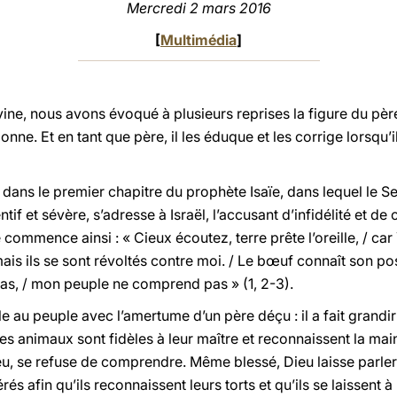
Mercredi 2 mars 2016
[
Multimédia
]
vine, nous avons évoqué à plusieurs reprises la figure du père
onne. Et en tant que père, il les éduque et les corrige lorsqu’i
u dans le premier chapitre du prophète Isaïe, dans lequel le S
if et sévère, s’adresse à Israël, l’accusant d’infidélité et de 
e commence ainsi : « Cieux écoutez, terre prête l’oreille, / car
/ mais ils se sont révoltés contre moi. / Le bœuf connaît son po
 pas, / mon peuple ne comprend pas » (1, 2-3).
le au peuple avec l’amertume d’un père déçu : il a fait grandir 
es animaux sont fidèles à leur maître et reconnaissent la main 
u, se refuse de comprendre. Même blessé, Dieu laisse parler l
s afin qu’ils reconnaissent leurs torts et qu’ils se laissent 