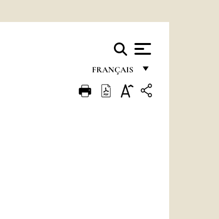
FRANÇAIS
FRANÇAIS
ENGLISH
ITALIANO
PORTUGUÊS
ESPAÑOL
DEUTSCH
POLSKI