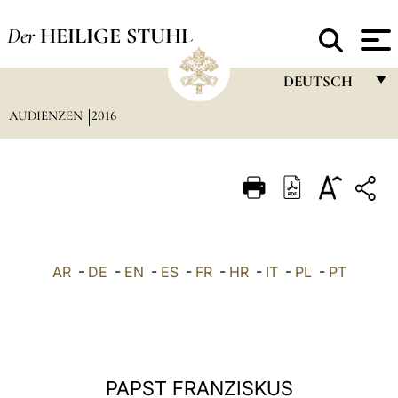
Der
HEILIGE STUHL
DEUTSCH
AUDIENZEN
2016
FRANÇAIS
ENGLISH
ITALIANO
PORTUGUÊS
ESPAÑOL
AR
-
DE
-
EN
-
ES
-
FR
-
HR
-
IT
-
PL
-
PT
DEUTSCH
POLSKI
العربيّة
PAPST FRANZISKUS
中文