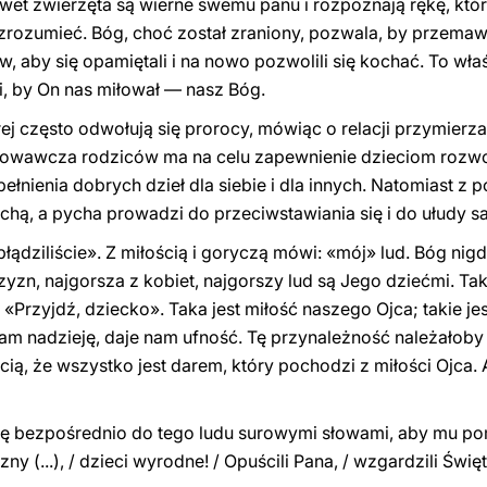
et zwierzęta są wierne swemu panu i rozpoznają rękę, która
zrozumieć. Bóg, choć został zraniony, pozwala, by przemawi
, aby się opamiętali i na nowo pozwolili się kochać. To wł
i, by On nas miłował — nasz Bóg.
rej często odwołują się prorocy, mówiąc o relacji przymier
howawcza rodziców ma na celu zapewnienie dzieciom rozwoj
ełnienia dobrych dzieł dla siebie i dla innych. Natomiast z
ychą, a pycha prowadzi do przeciwstawiania się i do ułudy 
łądziliście». Z miłością i goryczą mówi: «mój» lud. Bóg nigd
zn, najgorsza z kobiet, najgorszy lud są Jego dziećmi. Taki
«Przyjdź, dziecko». Taka jest miłość naszego Ojca; takie jes
nam nadzieję, daje nam ufność. Tę przynależność należałoby
ią, że wszystko jest darem, który pochodzi z miłości Ojca.
się bezpośrednio do tego ludu surowymi słowami, aby mu 
ny (...), / dzieci wyrodne! / Opuścili Pana, / wzgardzili Świę