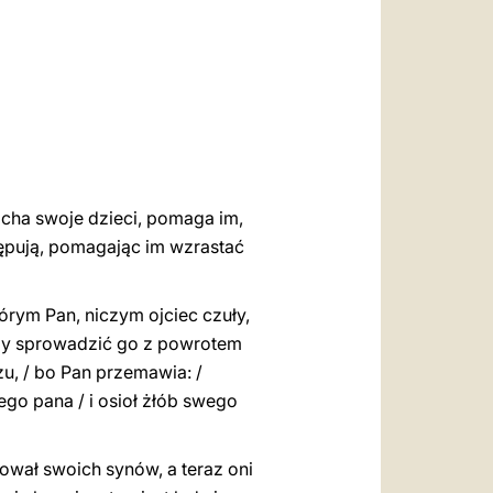
العربيّة
中文
LATINE
ocha swoje dzieci, pomaga im,
stępują, pomagając im wzrastać
órym Pan, niczym ojciec czuły,
 aby sprowadzić go z powrotem
zu, / bo Pan przemawia: /
go pana / i osioł żłób swego
wał swoich synów, a teraz oni