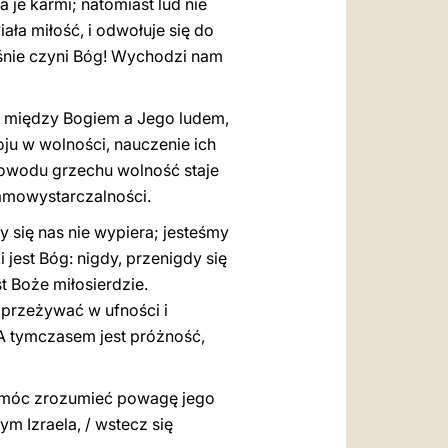
 je karmi; natomiast lud nie
ała miłość, i odwołuje się do
aśnie czyni Bóg! Wychodzi nam
za między Bogiem a Jego ludem,
u w wolności, nauczenie ich
 powodu grzechu wolność staje
samowystarczalności.
y się nas nie wypiera; jesteśmy
 jest Bóg: nigdy, przenigdy się
t Boże miłosierdzie.
 przeżywać w ufności i
 A tymczasem jest próżność,
pomóc zrozumieć powagę jego
tym Izraela, / wstecz się