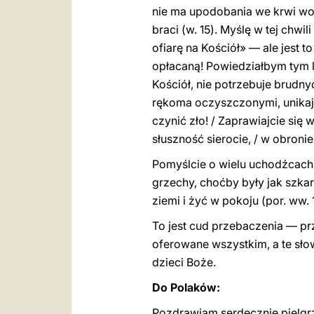
nie ma upodobania we krwi woł
braci (w. 15). Myślę w tej chw
ofiarę na Kościół» — ale jest 
opłacaną! Powiedziałbym tym l
Kościół, nie potrzebuje brudny
rękoma oczyszczonymi, unikają
czynić zło! / Zaprawiajcie się
słuszność sierocie, / w obroni
Pomyślcie o wielu uchodźcach,
grzechy, choćby były jak szkarł
ziemi i żyć w pokoju (por. ww. 
To jest cud przebaczenia — prz
oferowane wszystkim, a te sło
dzieci Boże.
Do Polaków:
Pozdrawiam serdecznie pielgr