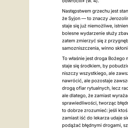
odwrócili» (w. 4).
Następstwem grzechu jest stan 
że Syjon — to znaczy Jerozoli
staje się już niemożliwe, istni
bolesne wydarzenie służy zbaw
zatem zmierzyć się z przygnęb
samozniszczenia, winno skłoni
To właśnie jest droga Bożego m
staje się środkiem, by pobudzi
niszczy wszystkiego, ale zaws
nawrócić, ale pozostaje zawsz
drogą ofiar rytualnych, lecz ra
ale dlatego, że zamiast wyraża
sprawiedliwości, tworząc błędn
to dobrze zrozumieć: jeśli ktoś
zamiast iść do lekarza udaje s
podążać błędnymi drogami, szu