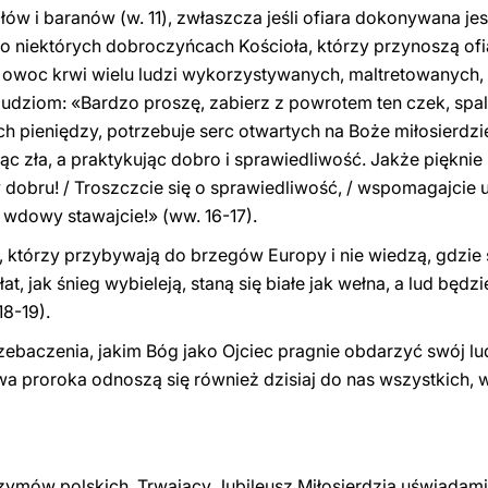
ów i baranów (w. 11), zwłaszcza jeśli ofiara dokonywana j
ili o niektórych dobroczyńcach Kościoła, którzy przynoszą of
to owoc krwi wielu ludzi wykorzystywanych, maltretowanych,
udziom: «Bardzo proszę, zabierz z powrotem ten czek, spal
ch pieniędzy, potrzebuje serc otwartych na Boże miłosierdzie
c zła, a praktykując dobro i sprawiedliwość. Jakże pięknie
 w dobru! / Troszczcie się o sprawiedliwość, / wspomagajcie 
e wdowy stawajcie!» (ww. 16-17).
 którzy przybywają do brzegów Europy i nie wiedzą, gdzie
at, jak śnieg wybieleją, staną się białe jak wełna, a lud będ
18-19).
ebaczenia, jakim Bóg jako Ojciec pragnie obdarzyć swój lud
wa proroka odnoszą się również dzisiaj do nas wszystkich,
zymów polskich. Trwający Jubileusz Miłosierdzia uświadami