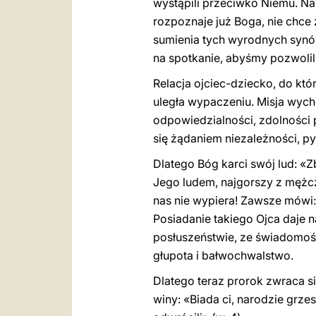
wystąpili przeciwko Niemu. Naw
rozpoznaje już Boga, nie chce 
sumienia tych wyrodnych synów
na spotkanie, abyśmy pozwolil
Relacja ojciec-dziecko, do któ
uległa wypaczeniu. Misja wyc
odpowiedzialności, zdolności p
się żądaniem niezależności, p
Dlatego Bóg karci swój lud: «Zb
Jego ludem, najgorszy z mężczy
nas nie wypiera! Zawsze mówi: 
Posiadanie takiego Ojca daje 
posłuszeństwie, ze świadomośc
głupota i bałwochwalstwo.
Dlatego teraz prorok zwraca 
winy: «Biada ci, narodzie grzesz