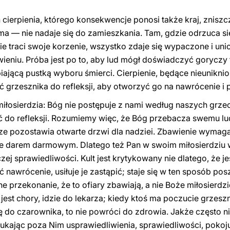
cierpienia, którego konsekwencje ponosi także kraj, zniszc
ma — nie nadaje się do zamieszkania. Tam, gdzie odrzuca si
enie traci swoje korzenie, wszystko zdaje się wypaczone i un
ieniu. Próba jest po to, aby lud mógł doświadczyć goryczy 
iającą pustką wyboru śmierci. Cierpienie, będące nieunikni
ć grzesznika do refleksji, aby otworzyć go na nawrócenie i 
iłosierdzia: Bóg nie postępuje z nami według naszych grzec
ć do refleksji. Rozumiemy więc, że Bóg przebacza swemu lud
ze pozostawia otwarte drzwi dla nadziei. Zbawienie wymaga 
e darem darmowym. Dlatego też Pan w swoim miłosierdziu ws
czej sprawiedliwości. Kult jest krytykowany nie dlatego, że 
ć nawrócenie, usiłuje je zastąpić; staje się w ten sposób p
e przekonanie, że to ofiary zbawiają, a nie Boże miłosierdz
 jest chory, idzie do lekarza; kiedy ktoś ma poczucie grzeszno
ię do czarownika, to nie powróci do zdrowia. Jakże często 
kając poza Nim usprawiedliwienia, sprawiedliwości, pokoju