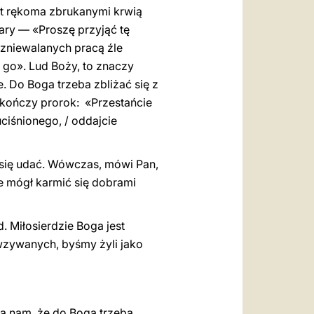
est rękoma zbrukanymi krwią
iary — «Proszę przyjąć tę
 zniewalanych pracą źle
 go». Lud Boży, to znaczy
. Do Boga trzeba zbliżać się z
 kończy prorok: «Przestańcie
uciśnionego, / oddajcie
 się udać. Wówczas, mówi Pan,
zie mógł karmić się dobrami
. Miłosierdzie Boga jest
 wzywanych, byśmy żyli jako
a nam, że do Boga trzeba