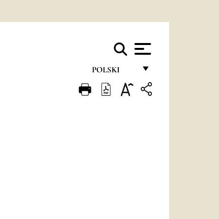
POLSKI
FRANÇAIS
ENGLISH
ITALIANO
PORTUGUÊS
ESPAÑOL
DEUTSCH
POLSKI