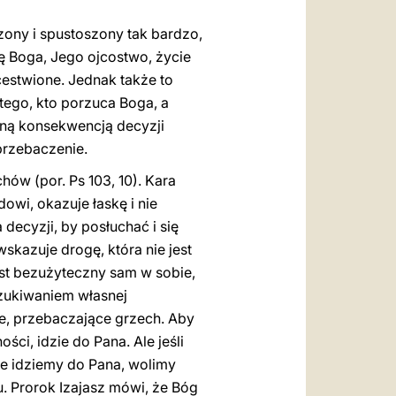
zony i spustoszony tak bardzo,
ę Boga, Jego ojcostwo, życie
icestwione. Jednak także to
tego, kto porzuca Boga, a
oną konsekwencją decyzji
przebaczenie.
hów (por. Ps 103, 10). Kara
owi, okazuje łaskę i nie
decyzji, by posłuchać i się
kazuje drogę, która nie jest
jest bezużyteczny sam w sobie,
oszukiwaniem własnej
ie, przebaczające grzech. Aby
ści, idzie do Pana. Ale jeśli
nie idziemy do Pana, wolimy
. Prorok Izajasz mówi, że Bóg