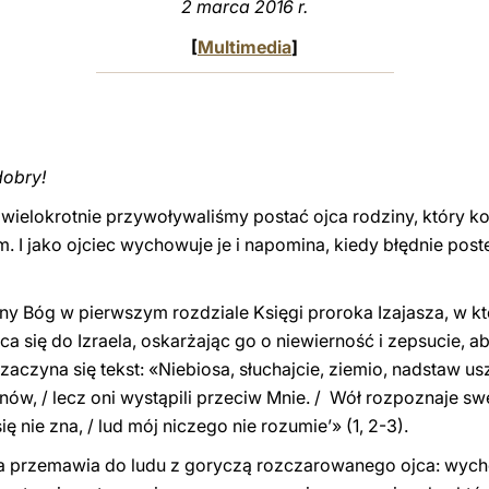
2 marca
2016 r.
[
Multimedia
]
dobry!
wielokrotnie przywoływaliśmy postać ojca rodziny, który k
im. I jako ojciec wychowuje je i napomina, kiedy błędnie po
ny Bóg w pierwszym rozdziale Księgi proroka Izajasza, w kt
aca się do Izraela, oskarżając go o niewierność i zepsucie,
zaczyna się tekst: «Niebiosa, słuchajcie, ziemio, nadstaw us
w, / lecz oni wystąpili przeciw Mnie. / Wół rozpoznaje swe
się nie zna, / lud mój niczego nie rozumie’» (1, 2-3).
 przemawia do ludu z goryczą rozczarowanego ojca: wycho