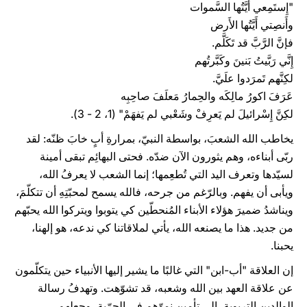
"إِستَمِعي أَيَّتُها السَّموات
وأَنصِتي أَيَّتُها الأَرض
فإنَّ الرَّبَّ قد تَكَلَّم.
إِنَّي رَبَّيتُ بَنينَ وكَبَّرتُهم
لكِنَّهم تَمرَدوا علَيَّ.
عَرَفَ اكورُ مالِكَه والحِمارُ مَعلَفَ صاحِبِه
لكِنَّ إِسْرائيلَ لم يَعرِفْ وشَعْبي لم يَفهَمْ" (1، 2 - 3).
يخاطب الله الشعبَ، بواسطة النبيّ، بمرارةِ أبٍ خابَ ظنّه: لقد
ربّى أبناءه، وهم يثورون الآن ضدّه. فحتى البهائِم تبقى أمينة
لسيّدها وتعرف اليد التي تُطعِمها؛ إنما الشعب لا يعرفُ الله،
ويأبى أن يفهم. وبالرّغم من جرحه، فالله يسمح لمحبّتِهِ أن تتكلّمَ،
ويناشدُ ضميرَ هؤلاء الأبناء المُنحطّين كي يتوبوا ويتركوا الله يحبّهم
من جديد. هذا ما يصنعه الله، يأتي لملاقاتنا كي ندعه، هو إلهنا،
يحبنا.
إن العلاقة "أب-ابن" التي غالبًا ما يشير إليها الأنبياء حين يتكلّمون
عن علاقة العهد بين الله وشعبه، قد تشوّهت. وتهدفُ رسالة
الوالدين التربوية، إلى تأمين نموّهم في الحرّية، وجعلهم