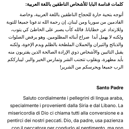
كلمات قداسة البابا للأشخاص الناطقين باللغة العربية:
أتوجه بتحية حارة للحجاج الناطقين باللغة العربية، وخاصة
القادمين من سوريا ومن لبنان. إن رحمة الله ‏تدعونا جميعا للتوبة
وللارتداد عن خطايانا. فالله كأب يصبر على الخاطئ كي يتوب،
ولكنه لا يهمل أبدا ‏ ‏صراخ أبنائه المظلومين. وهو يرفض الصلوات
والذبائح والثيران والحملان الملطخة بالظلم وبدم الإخوة،‏ ولكنه
‏يقبل التائبين والأشخاص ذوي الإرادة الصالحة الذين يقتربون منه
بأيد مطهرة، وبقلوب تتجنب الشر وتمارس ‏الخير والبر. ليبارككم
الرب جميعا ويحرسكم من الشرير!‏
Santo Padre
Saluto cordialmente i pellegrini di lingua araba,
specialmente i provenienti dalla Siria e dal Libano. La
misericordia di Dio ci chiama tutti alla conversione e a
pentirci dei nostri peccati. Dio, da padre, usa pazienza
con il peccatore per condurlo al pentimento, ma non