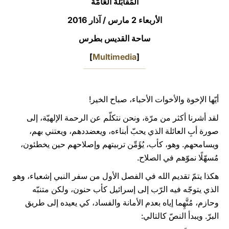
المُقَابَلَةُ العَامَّةُ
LATINE
الأربعاء 2 مارس / آذار 2016
ساحة القديس بطرس
]
Multimedia
[
أيّها الإخوة والأخوات الأحباء، صباح الخير!
لقد أشرنا أكثر من مرّة، ونحن نتكلّم عن الرحمة الإلهيّة، إلى
صورة أبِ العائلة الذي يحبّ أبناءه، ويعضددهم، ويعتني بهم،
ويسامحهم. وهو، كأب، يُؤَمِّن تربيتهم وإصلاحهم حين يخطئون،
مُسهّلًا نموّهم في الصلاح.
هكذا يتمّ تقديم الله في الفصل الأول من سفر النبي إشعياء، وهو
الذي يتوجّه فيه الرّب إلى إسرائيل كأب حنون، ولكن متنبّه
وحازم، مُتَّهِما إياه بعدم الأمانة والفساد، كي يعيده إلى طريق
البرّ. ويبدأ النصّ كالتالي: