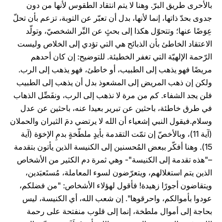
بالأحرى طريق البرّ. وهنا لا يتم انتقاد الطقوس لأنها من دون
جدوى بحدّ ذاتها، إنما لأنها، بدل أن تعبّر عن التوبة، تزعم بأن تحلّ
عِوَضًا عنها؛ وتتحوّل هكذا إلى بحثٍ عن البِّر الشخصيّ، وتولّد
الاعتقاد الخاطئ بأن الذبائح هي التي تؤدي إلى الخلاص وليست
الرّحمة الإلهيّة التي تغفر الخطيئة. للتوضيح: إن كان أحدهم
مريضًا فهو يذهب إلى الطبيب، أو خاطئ، فهو يذهب إلى الرب.
ولكن إن ذهب المريض إلى المشعوذ بدل أن يذهب إلى الطبيب
فلن يجد الشفاء. كم من مرة لا نذهب إلى الرب، ونفَضِّل الذهاب
في طرق خاطئة، باحثين عن تبرير بعيدا عنه، باحثين عن عدل
وسلام.فيقول النبي إشعياء أن الله لا يرتضي دمَ الثيران والحملان
(آية 11)، وبالأخصّ إن تمّت التقدمة بأيدٍ ملطّخةٍ بدمِ الإخوَة (آية
15). وهنا أفكّر ببعض المُحسنين إلى الكنيسة الذين يأتون بتقدمة
–"هذه تقدمة إلى الكنيسة"- وهي ثمرة دم الكثير من الأشخاص
الذين يتم استغلالهم، ويتعرّضون لسوء المعاملة، مُستَعبَدين،
ويتقاضون أجورًا زهيدة! فأقول لهؤلاء الأشخاص: "من فضلكم،
عودوا بأموالكم، واحرقوها". إن شعب الله، أي الكنيسة، ليس
بحاجة إلى أموال ملطخة، إنما إلى قلوب منفتحة على رحمة