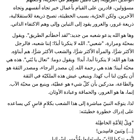
مسؤولين، قادرين على القيام بأعمال خير تجاه أنفسهم وتجاه
الآخرين. ولكن الحرّية، بسبب الخطيئة، تصبح ذريعة للاستقلالية،
ذريعة غرور، والغرور يقود إلى التباين وإلى وهم الاكتفاء الذاتي.
وها هو الله يدعو شعبه من جديد:"لقد أخطأتم الطريق". ويقول
بمحبّة ومرارة، "شعبي". الله لا ينكرنا أبدًا؛ إننا شعبه، فالرجل
الأكثر شرًّا، والمرأة الأكثر شرًّا، والشعب الأكثر شرًّا، هم أبناؤه.
هذا هو الله: لا ينكرنا أبدا، أبدا! ويقول دوما: "تعال يا بُنَي". هذه هي
محبّة أبينا؛ هذه هي رحمة الله. إن مصدر الرجاء، ومصدر الثقة هو
أن يكون لنا أب كهذا. وينبغي عيش هذه الملكيّة في الثقة
والطاعة، مدركين بأن كلّ شيء هو عطيّة، وينبع من محبّة الآب.
إنما، ها هو الغرور، والحماقة وعبادة الأوثان.
لذا، يتوجّه النبيّ مباشرة إلى هذا الشعب بكلامٍ قاسٍ كي يساعده
على إدراك خطورة خطيئته:
"وَيلٌ لِلأمَّةِ الخاطِئَة
[...] وبَنينَ فاسِدين!
إِنَّهم ترَكوا الرَّبّ واستَهانوا بِقُدُّوسِ إِسْرائيل