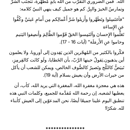
الله. فمن الضروري التقرّب من الله بأيدٍ مُطَهَّرة، تتجنّب الشرّ
وتمارسُ الخيرَ والبِرَّ. كم هو جميل كيف ينهي النبيّ كلامه:
"فأغتَسِلوا وتَطَهَّروا وأَزيلوا شَرَّ أَعْمالِكم مِن أَمامِ عَينَيَّ وكُفُّوا
عنِ الإِساءَة
تَعَلَّموا الإِحسانَ وآلتَمِسوا الحَقّ قَوِّموا الظَّالِمَ وأَنصِفوا اليَتيم
وحاموا عنِ الأَرمَلَة" (آيات 16 - 17).
فكّروا بالكثير من المُهجّرين الذين يَفِدون إلى أوروبا، ولا يعلمون
أين يذهبون.يَقولُ حينها الرَّبّ، بأن الخَطايا، ولَو كانَت كالقِرمِزِ،
تَبيَضُّ كالثَلْج وتَصيرُ كالصُّوف الخالص، ويمكن للشعب أن يأكل
من خيرات الأرض وأن يعيش بسلام (آية 19).
هذه هي معجزة مغفرة الله، المغفرة التي يريد الله، كأب، أن
يعطيها لشعبه. إن رحمة الله مُقدَّمة للجميع، وكلمات النبي هذه
تنطبق اليوم علينا جميعًا أيضًا، نحن المدعوّين إلى العيش كأبناء
لله. شكرًا!
***************