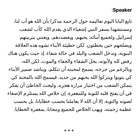
:
Speaker
تابع البابا اليوم تعاليمه حول الرحمة مذكرا بأن الله هو أب لنا،
ومستشهدا بسفر النبي إشعياء الذي يقدم ‏الله كأب لشعب
إسرائيل ولجميع أبنائه: يحبهم، ويعضددهم، ويعتني بتربيتهم
ويصلحهم حين يخطئون. لكن ‏خطيئة الأبناء تشوه هذه العلاقة
البنوية، وتدخل الشعب والبلد في حالة شقاء. إذ حيث يكون هناك
رفض لله ‏ولأبوته، يحل الشقاء والجفاء والموت. لكن الله،
وبالرغم من جرحه، يسمح لمحبته أن تتكلم، ويناشد ضمير ‏الأبناء
كي يتوبوا ويتركوا الله يحبهم من جديد. فيسمح الله بالمحنة كي
يتمكن الشعب من اختبار مرارة هجره، ‏وليحث الخاطئ أن يفكر
في أن يفتح قلبه للتوبة وللمغفرة. إن خلاص الله يستلزم الإصغاء
لصوته والتوبة. إلا ‏أن الله لا يعاملنا بحسب خطايانا، بل بحسب
عظمة رحمته، ويهب الخلاص للجميع ومجانا، بمغفرة الخطايا.‏
* * *