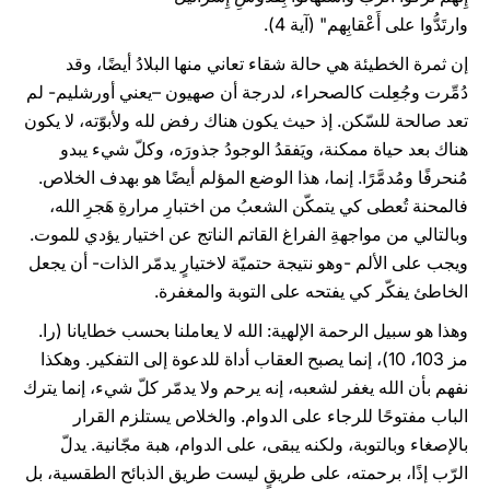
وارتَدُّوا على أَعْقابِهم" (آية 4).
إن ثمرة الخطيئة هي حالة شقاء تعاني منها البلادُ أيضًا، وقد
دُمِّرت وجُعِلت كالصحراء، لدرجة أن صهيون –يعني أورشليم- لم
تعد صالحة للسّكن. إذ حيث يكون هناك رفض لله ولأبوّته، لا يكون
هناك بعد حياة ممكنة، ويَفقدُ الوجودُ جذورَه، وكلّ شيء يبدو
مُنحرفًا ومُدمَّرًا. إنما، هذا الوضع المؤلم أيضًا هو بهدف الخلاص.
فالمحنة تُعطى كي يتمكّن الشعبُ من اختبارِ مرارةِ هَجرِ الله،
وبالتالي من مواجهةِ الفراغ القاتم الناتج عن اختيار يؤدي للموت.
ويجب على الألم -وهو نتيجة حتميّة لاختيارٍ يدمّر الذات- أن يجعل
الخاطئ يفكّر كي يفتحه على التوبة والمغفرة.
وهذا هو سبيل الرحمة الإلهية: الله لا يعاملنا بحسب خطايانا (را.
مز 103، 10)، إنما يصبح العقاب أداة للدعوة إلى التفكير. وهكذا
نفهم بأن الله يغفر لشعبه، إنه يرحم ولا يدمّر كلّ شيء، إنما يترك
الباب مفتوحًا للرجاء على الدوام. والخلاص يستلزم القرار
بالإصغاء وبالتوبة، ولكنه يبقى، على الدوام، هبة مجّانية. يدلّ
الرّب إذًا، برحمته، على طريقٍ ليست طريق الذبائح الطقسية، بل