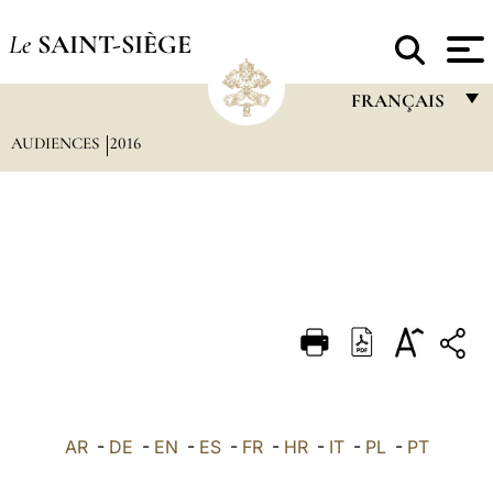
Le
SAINT-SIÈGE
FRANÇAIS
AUDIENCES
2016
FRANÇAIS
ENGLISH
ITALIANO
PORTUGUÊS
ESPAÑOL
DEUTSCH
POLSKI
العربيّة
AR
-
DE
-
EN
-
ES
-
FR
-
HR
-
IT
-
PL
-
PT
中文