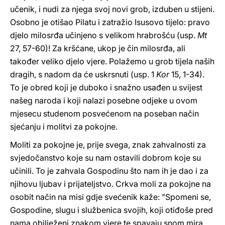
učenik, i nudi za njega svoj novi grob, izduben u stijeni.
Osobno je otišao Pilatu i zatražio Isusovo tijelo: pravo
djelo milosrđa učinjeno s velikom hrabrošću (usp.
Mt
27, 57-60)! Za kršćane, ukop je čin milosrđa, ali
također veliko djelo vjere. Polažemo u grob tijela naših
dragih, s nadom da će uskrsnuti (usp. 1
Kor
15, 1-34).
To je obred koji je duboko i snažno usađen u svijest
našeg naroda i koji nalazi posebne odjeke u ovom
mjesecu studenom posvećenom na poseban način
sjećanju i molitvi za pokojne.
Moliti za pokojne je, prije svega, znak zahvalnosti za
svjedočanstvo koje su nam ostavili dobrom koje su
učinili. To je zahvala Gospodinu što nam ih je dao i za
njihovu ljubav i prijateljstvo. Crkva moli za pokojne na
osobit način na misi gdje svećenik kaže: "Spomeni se,
Gospodine, slugu i službenica svojih, koji otiđoše pred
nama obilježeni znakom vjere te spavaju snom mira.