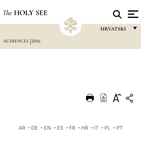
The
HOLY SEE
HRVATSKI
AUDIENCES
2016
FRANÇAIS
ENGLISH
ITALIANO
PORTUGUÊS
ESPAÑOL
DEUTSCH
POLSKI
العربيّة
AR
-
DE
-
EN
-
ES
-
FR
-
HR
-
IT
-
PL
-
PT
中文