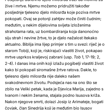
žive i mrtve. Njemu možemo pridružiti također
posljednje tjelesno djelo milosrđa koje poziva mrtve
pokopati. Ovaj se potonji zahtjev može činiti čudnim;
međutim, u nekim dijelovima svijeta izloženima
strahotama rata, uz bombardiranja koja danonoćno
siju strah i nevine žrtve, to je djelo nažalost itekako
aktualno. Biblija ima lijep primjer s tim u svezi: riječ je o
starom Tobiji, koji je, riskirajući vlastiti život, pokapao
mrtve usprkos kraljevoj zabrani (usp.
Tob
1, 17-19; 2,
2-4). I danas ima onih koji izlažu pogibelji vlastiti život
kako bi pokopali siromašne žrtve ratova. Dakle, to
tjelesno djelo milosrđa nije daleko našem
svakodnevnom životu. Podsjeća nas na ono što se
zbilo na Veliki petak, kada je Djevica Marija, zajedno s
Ivanom i nekim ženama, stajala podno Isusova križa.
Nakon njegove smrti, dolazi Josip iz Arimateje, bogati
čovjek, član Sinedrija koji je međutim bio Isusov