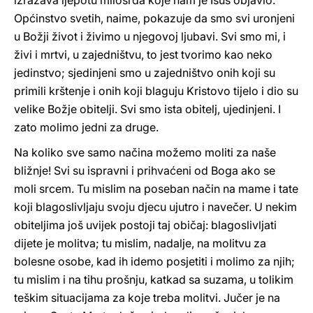
izražava ljepotu milosrđa koje nam je Isus objavio.
Općinstvo svetih, naime, pokazuje da smo svi uronjeni
u Božji život i živimo u njegovoj ljubavi. Svi smo mi, i
živi i mrtvi, u zajedništvu, to jest tvorimo kao neko
jedinstvo; sjedinjeni smo u zajedništvo onih koji su
primili krštenje i onih koji blaguju Kristovo tijelo i dio su
velike Božje obitelji. Svi smo ista obitelj, ujedinjeni. I
zato molimo jedni za druge.
Na koliko sve samo načina možemo moliti za naše
bližnje! Svi su ispravni i prihvaćeni od Boga ako se
moli srcem. Tu mislim na poseban način na mame i tate
koji blagoslivljaju svoju djecu ujutro i navečer. U nekim
obiteljima još uvijek postoji taj običaj: blagoslivljati
dijete je molitva; tu mislim, nadalje, na molitvu za
bolesne osobe, kad ih idemo posjetiti i molimo za njih;
tu mislim i na tihu prošnju, katkad sa suzama, u tolikim
teškim situacijama za koje treba molitvi. Jučer je na