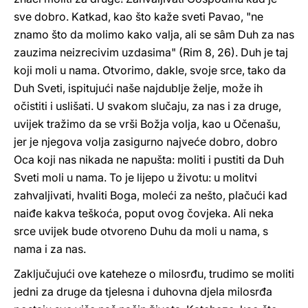
sve dobro. Katkad, kao što kaže sveti Pavao, "ne
znamo što da molimo kako valja, ali se sâm Duh za nas
zauzima neizrecivim uzdasima" (Rim 8, 26). Duh je taj
koji moli u nama. Otvorimo, dakle, svoje srce, tako da
Duh Sveti, ispitujući naše najdublje želje, može ih
očistiti i uslišati. U svakom slučaju, za nas i za druge,
uvijek tražimo da se vrši Božja volja, kao u Očenašu,
jer je njegova volja zasigurno najveće dobro, dobro
Oca koji nas nikada ne napušta: moliti i pustiti da Duh
Sveti moli u nama. To je lijepo u životu: u molitvi
zahvaljivati, hvaliti Boga, moleći za nešto, plačući kad
naiđe kakva teškoća, poput ovog čovjeka. Ali neka
srce uvijek bude otvoreno Duhu da moli u nama, s
nama i za nas.
Zaključujući ove kateheze o milosrđu, trudimo se moliti
jedni za druge da tjelesna i duhovna djela milosrđa