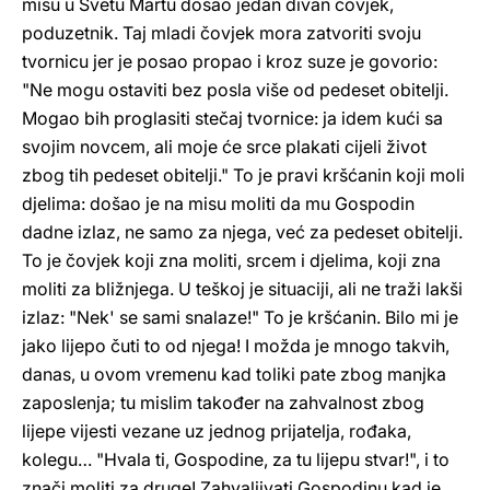
misu u Svetu Martu došao jedan divan čovjek,
poduzetnik. Taj mladi čovjek mora zatvoriti svoju
tvornicu jer je posao propao i kroz suze je govorio:
"Ne mogu ostaviti bez posla više od pedeset obitelji.
Mogao bih proglasiti stečaj tvornice: ja idem kući sa
svojim novcem, ali moje će srce plakati cijeli život
zbog tih pedeset obitelji." To je pravi kršćanin koji moli
djelima: došao je na misu moliti da mu Gospodin
dadne izlaz, ne samo za njega, već za pedeset obitelji.
To je čovjek koji zna moliti, srcem i djelima, koji zna
moliti za bližnjega. U teškoj je situaciji, ali ne traži lakši
izlaz: "Nek' se sami snalaze!" To je kršćanin. Bilo mi je
jako lijepo čuti to od njega! I možda je mnogo takvih,
danas, u ovom vremenu kad toliki pate zbog manjka
zaposlenja; tu mislim također na zahvalnost zbog
lijepe vijesti vezane uz jednog prijatelja, rođaka,
kolegu… "Hvala ti, Gospodine, za tu lijepu stvar!", i to
znači moliti za druge! Zahvaljivati Gospodinu kad je