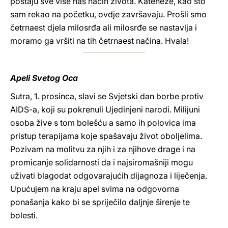
postaju sve više naš način života. Kateheze, kao što
sam rekao na početku, ovdje završavaju. Prošli smo
četrnaest djela milosrđa ali milosrđe se nastavlja i
moramo ga vršiti na tih četrnaest načina. Hvala!
Apeli Svetog Oca
Sutra, 1. prosinca, slavi se Svjetski dan borbe protiv
AIDS-a, koji su pokrenuli Ujedinjeni narodi. Milijuni
osoba žive s tom bolešću a samo ih polovica ima
pristup terapijama koje spašavaju život oboljelima.
Pozivam na molitvu za njih i za njihove drage i na
promicanje solidarnosti da i najsiromašniji mogu
uživati blagodat odgovarajućih dijagnoza i liječenja.
Upućujem na kraju apel svima na odgovorna
ponašanja kako bi se spriječilo daljnje širenje te
bolesti.