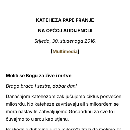
LATINE
KATEHEZA PAPE FRANJE
NA OPĆOJ AUDIJENCIJI
Srijeda, 30. studenoga 2016.
[
Multimedia
]
Moliti se Bogu za žive i mrtve
Draga braćo i sestre, dobar dan!
Današnjom katehezom zaključujemo ciklus posvećen
milosrđu. No kateheze završavaju ali s milosrđem se
mora nastaviti! Zahvaljujemo Gospodinu za sve to i
čuvajmo to u srcu kao utjehu.
Posljednje duhovno djelo milosrđa traži da molimo za