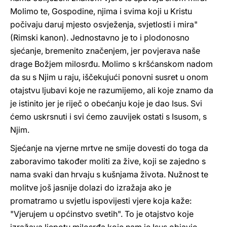
Molimo te, Gospodine, njima i svima koji u Kristu
počivaju daruj mjesto osvježenja, svjetlosti i mira"
(Rimski kanon). Jednostavno je to i plodonosno
sjećanje, bremenito značenjem, jer povjerava naše
drage Božjem milosrđu. Molimo s kršćanskom nadom
da su s Njim u raju, iščekujući ponovni susret u onom
otajstvu ljubavi koje ne razumijemo, ali koje znamo da
je istinito jer je riječ o obećanju koje je dao Isus. Svi
ćemo uskrsnuti i svi ćemo zauvijek ostati s Isusom, s
Njim.
Sjećanje na vjerne mrtve ne smije dovesti do toga da
zaboravimo također moliti za žive, koji se zajedno s
nama svaki dan hrvaju s kušnjama života. Nužnost te
molitve još jasnije dolazi do izražaja ako je
promatramo u svjetlu ispovijesti vjere koja kaže:
"Vjerujem u općinstvo svetih". To je otajstvo koje