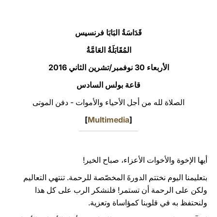
LATINE
قَدَاسَةُ البَابَا فرنسيس
المُقَابَلَةُ العَامَّةُ
الأربعاء 30 نوفمبر/تشرين الثاني 2016
قاعة بولس السادس
الصلاة لله من أجل الأحياء والأموات - دفن الموتى
]
Multimedia
[
أيها الإخوة والأخوات الأعزاء، صباح الخير!
بتعليمنا اليوم نختتم الدورةَ المخصّصة للرحمة. تنتهي التعاليم
ولكن على الرحمة أن تستمر! فلنشكر الرب على كل هذا
ولنحتفظ به في قلوبنا كمؤاساة وتعزية.