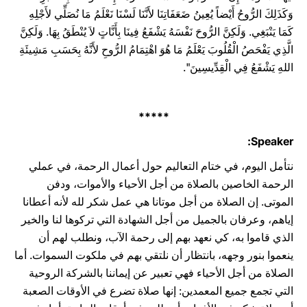
وَكَذَلِكَ الرُّوحُ أَيْضاً ‏يُعِينُ ضَعَفَاتِنَا لأَنَّنَا لَسْنَا نَعْلَمُ مَا نُصَلِّي لأَجْلِهِ
كَمَا يَنْبَغِي. وَلَكِنَّ الرُّوحَ نَفْسَهُ يَشْفَعُ ‏فِينَا بِأَنَّاتٍ لاَ يُنْطَقُ بِهَا. وَلَكِنَّ
الَّذِي يَفْحَصُ الْقُلُوبَ يَعْلَمُ مَا هُوَ اهْتِمَامُ الرُّوحِ لأَنَّهُ ‏بِحَسَبِ مَشِيئَةِ
اللهِ يَشْفَعُ فِي الْقِدِّيسِينَ".‏
*****
Speaker:
نتأمل اليوم، في ختام التعاليم حول أعمال الرحمة، في عملي
الرحمة الخاصين بالصلاة من ‏أجل الأحياء والأموات، ودفن
الموتى. إن الصلاة من أجل موتانا هي عمل شكر لله لأنه أعطانا
‏إياهم، وعرفان بالجميل من أجل الشهادة التي تركوها لنا والخير
الذي قاموا به، كي نعهد بهم إلى ‏رحمة الآب، ونطلب لهم أن
ينعموا بنور وجهه، بانتظار أن نلتقي بهم في ملكوت السموات. أما
‏الصلاة من أجل الأحياء فهي تعبير عن إيماننا بالشركة الروحية
التي تجمع جميع المعمدين: إنها ‏صلاة تضرع في الأوقات الصعبة