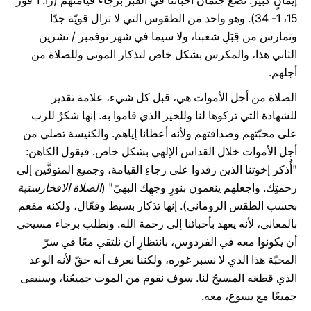
إيمانٍ كبير. نضع جثمان أحبائنا في القبر برجاء قيامتهم (را. 1 قور
15، 1- 34). وهو واحد من الطقوس التي لا تزال قويّة جدّا
وتمارس من قِبَلِ شعبنا، ولا سيما في شهر نوفمبر / تشرين
الثاني هذا، والمكرس بشكل خاص لتذكار الموتى وللصلاة من
أجلهم.
الصلاة من أجل الأموات هي، قبل كل شيء، علامة تقدير
للشهادة التي تركوها لنا وللخير الذي قاموا به. إنها شكرٌ للرب
على محبّتهم وصداقتهم ولأنه أعطانا إياهم. والكنيسة تصلي من
أجل الأموات خلال القداس الإلهي بشكل خاص. فيقول الكاهن:
"أُذكر إخوتنا الذين رقدوا على رجاءِ القيامة، وجميع المتوفَّين إلى
رحمتِك. واجعلهم ينعمون بنورِ وجهِك البهيّ" (
الصلاة الافخارستية
بحسب الطقس الروماني). إنها تذكار بسيط وفعّال، ولكنه مفعم
بالمعاني، لأنه يعهد بأحبائنا إلى رحمة الله. ونطلب برجاء مسيحي
أن يكونوا معه في الفردوس، بانتظارِ أن نلتقي معًا في سرّ
المحبّة هذا الذي لا نسبر غوره، ولكننا نعرف أنه حقّ لأنه الوعد
الذي قطعَه المسيحُ لنا. سوف نقوم من الموت جميعُنا، وسنبقى
جميعًا مع يسوع، معه.