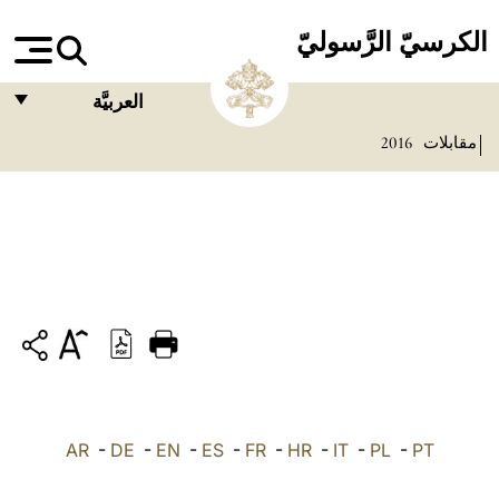
الكرسيّ الرَّسوليّ
العربيَّة
مقابلات
2016
FRANÇAIS
ENGLISH
ITALIANO
PORTUGUÊS
ESPAÑOL
DEUTSCH
POLSKI
PT
-
PL
-
IT
-
HR
-
FR
-
ES
-
EN
-
DE
العربيّة
-
AR
中文