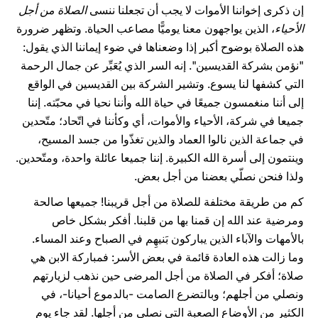
إن ذكرى إخواننا الأموات لا يجب أن تجعلنا ننسى
الصلاة من أجل
الأحياء
، الذين يواجهون معنا يوميًّا مصاعب الحياة. وتظهر ضرورة
هذه الصلاة بوضوح أكبر إذا وضعناها في ضوء إيماننا الذي يقول:
"نؤمن بشركة القديسين". إنه السر الذي يُعَبِّر عن جمال الرحمة
التي كشفها لنا يسوع. وتشير الشركة بين القديسين في الواقع
إلى أننا منغمسون جميعًا في حياة الله وأننا نحيا في محبّته. إننا
جميعا في شركة، الأحياء والأموات، أي وكأننا في اتّحاد؛ متّحدين
في جماعة الذين نالوا العماد والذين تغذّوا من جسد المسيح،
وينتمون إلى أسرة الله الكبيرة. إننا جميعا عائلة واحدة، ومتّحدين.
ولذا فنحن نصلّي بعضنا من أجل بعض.
كم من طريقة مختلفة للصلاة من أجل قريبنا! جميعها صالحة
ومرضية عند الله إن قمنا بها من قلبنا. أفكر بشكل خاص
بالأمهات والآباء الذين يباركون بَنيهِم في الصباح وعند المساء.
وما زالت هذه العادة قائمة في بعض الأسر: فمباركة الابن هي
صلاة؛ أفكر في الصلاة من أجل المرضى حين نذهب لزيارتهم
ونصلي من أجلهم؛ وبالتضرع الصامت -بالدموع أحيانا-، في
الكثير من الأوضاع الصعبة التي نصلي من أجلها. لقد جاء يوم