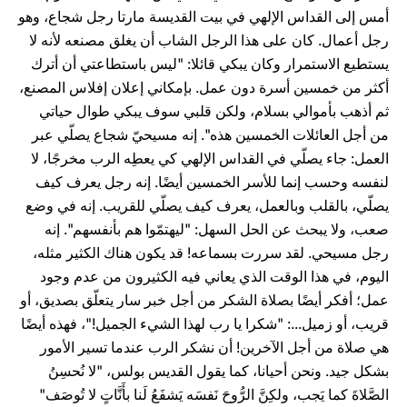
أمس إلى القداس الإلهي في بيت القديسة مارتا رجل شجاع، وهو
رجل أعمال. كان على هذا الرجل الشاب أن يغلق مصنعه لأنه لا
يستطيع الاستمرار وكان يبكي قائلا: "ليس باستطاعتي أن أترك
أكثر من خمسين أسرة دون عمل. بإمكاني إعلان إفلاس المصنع،
ثم أذهب بأموالي بسلام، ولكن قلبي سوف يبكي طوال حياتي
من أجل العائلات الخمسين هذه". إنه مسيحيّ شجاع يصلّي عبر
العمل: جاء يصلّي في القداس الإلهي كي يعطِه الرب مخرجًا، لا
لنفسه وحسب إنما للأسر الخمسين أيضًا. إنه رجل يعرف كيف
يصلّي، بالقلب وبالعمل، يعرف كيف يصلّي للقريب. إنه في وضع
صعب، ولا يبحث عن الحل السهل: "ليهتمّوا هم بأنفسهم". إنه
رجل مسيحي. لقد سررت بسماعه! قد يكون هناك الكثير مثله،
اليوم، في هذا الوقت الذي يعاني فيه الكثيرون من عدم وجود
عمل؛ أفكر أيضًا بصلاة الشكر من أجل خبر سار يتعلّق بصديق، أو
قريب، أو زميل...: "شكرا يا رب لهذا الشيء الجميل!"، فهذه أيضًا
هي صلاة من أجل الآخرين! أن نشكر الرب عندما تسير الأمور
بشكل جيد. ونحن أحيانا، كما يقول القديس بولس، "لا نُحسِنُ
الصَّلاةَ كما يَجب، ولكِنَّ الرُّوحَ نَفسَه يَشفَعُ لَنا بأَنَّاتٍ لا تُوصَف"