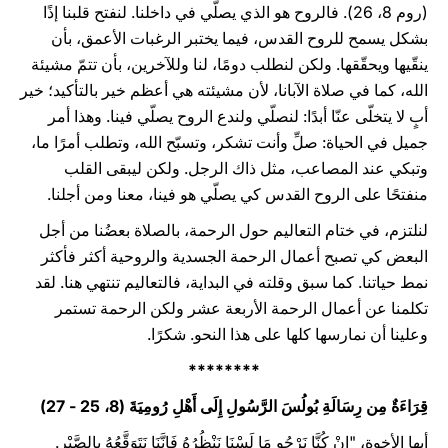
(روم 8، 26). فالروح هو الذي يصلّي في داخلنا. لنفتح قلبنا إذًا
بشكل يسمح للروح القدس، فيما يختبر الرغبات الأعمق، بأن
ينقّيها ويحقّقها. ولكن لنطلب دومًا، لنا وللآخرين، بأن تتمّ مشيئة
الله، كما في صلاة الآبانا، لأن مشيئته هي أعظم خير بالتأكيد؛ خير
أبٍ لا يتخلّى عنّا أبدًا: لنصلّي ولندع الروح يصلّي فينا. وهذا أمر
جميل في الحياة: صلِّ وأنت تشكر، وتسبّح الله، وتطلب أمرًا ما،
وتبكي عند المصاعب، مثل ذاك الرجل. ولكن ليبقى القلب
منفتحًا على الروح القدس كي يصلّي هو فينا، معنا ومن أجلنا.
لنلتزم، في ختام التعاليم حول الرحمة، بالصلاة بعضُنا من أجل
البعض كي تصبح أعمال الرحمة الجسدية والروحية أكثر فأكثر
نمط حياتنا. كما سبق وقلته في البداية، فالتعاليم تنتهي هنا. لقد
تكلمنا عن أعمال الرحمة الأربعة عشر ولكن الرحمة تستمر
وعلينا أن نمارسها كلها على هذا النحو. شكرًا.
********
قِرَاءَةٌ مِن رِسَالَةِ بُولُسَ الرَّسُولِ إِلَى أَهْلِ رُومِيَةَ (8، 25 - 27)‏
أيها الأخوة، "إِنْ كُنَّا نَرْجُو مَا لَسْنَا نَنْظُرُهُ فَإِنَّنَا نَتَوَقَّعُهُ بِالصَّبْرِ.