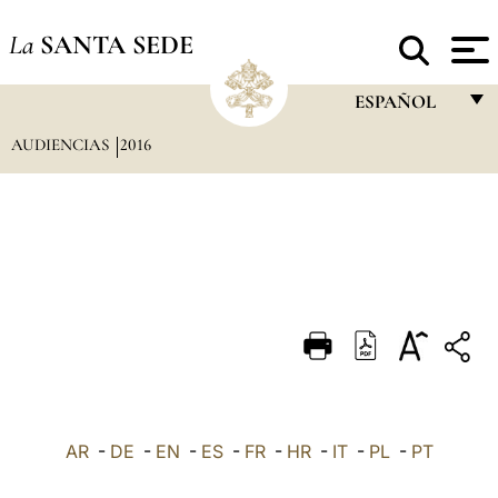
La
SANTA SEDE
ESPAÑOL
AUDIENCIAS
2016
FRANÇAIS
ENGLISH
ITALIANO
PORTUGUÊS
ESPAÑOL
DEUTSCH
POLSKI
العربيّة
AR
-
DE
-
EN
-
ES
-
FR
-
HR
-
IT
-
PL
-
PT
中文